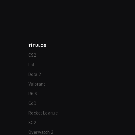
TÍTULOS
CS2
LoL
Dota 2
Valorant
R6:S
CoD
Rocket League
SC2
Overwatch 2