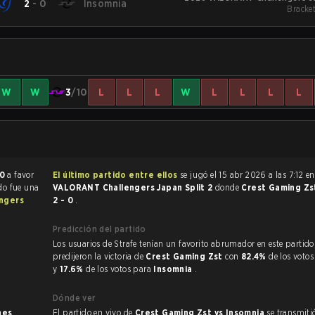
2
-
0
Insomnia
Bracket
W
W
3
/10
L
L
L
W
L
L
L
L
 0
a favor
El último partido entre ellos
se jugó el 15 abr 2026 a las 7:12 e
ido fue una
VALORANT Challengers Japan Split 2
donde
Crest Gaming Z
ngers
2 - 0
.
Predicción del partido
Los usuarios de Strafe tenían un favorito abrumador en este partido, y
predijeron la victoria de
Crest Gaming Zst
con
82.4%
de los votos
y
17.6%
de los votos para
Insomnia
.
Dónde ver
nes
.
El partido en vivo de
Crest Gaming Zst vs Insomnia
se transmiti