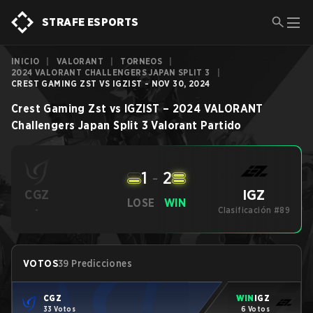
STRAFE ESPORTS
INICIO
|
VALORANT
|
TORNEOS
|
2024 VALORANT CHALLENGERS JAPAN SPLIT 3
|
CREST GAMING ZST VS IGZIST - NOV 30, 2024
Crest Gaming Zst
vs
IGZIST
–
2024 VALORANT
Challengers Japan Split 3
Valorant
Partido
1
-
2
IGZ
CGZ
LOSE
WIN
-
Clasificación #89
VOTOS
39 Predicciones
CGZ
WIN
IGZ
33 Votos
6 Votos