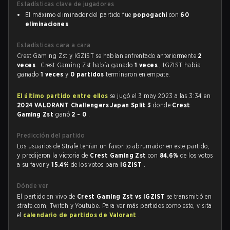
Estadísticas clave de jugadores
El máximo eliminador del partido fue
popogachi
con
60
eliminaciones
.
Estadísticas cara a cara
Crest Gaming Zst y IGZIST se habían enfrentado anteriormente
2
veces
. Crest Gaming Zst había ganado
1 veces
, IGZIST había
ganado
1 veces
y
0 partidos
terminaron en empate.
El último partido entre ellos
se jugó el 3 may 2023 a las 3:34 en
2024 VALORANT Challengers Japan Split 3
donde
Crest
Gaming Zst
ganó
2 - 0
.
Predicción del partido
Los usuarios de Strafe tenían un favorito abrumador en este partido,
y predijeron la victoria de
Crest Gaming Zst
con
84.6%
de los votos
a su favor y
15.4%
de los votos para
IGZIST
.
Dónde ver
El partido en vivo de
Crest Gaming Zst vs IGZIST
se transmitió en
strafe.com, Twitch y Youtube. Para ver más partidos como este, visita
el
calendario de partidos de Valorant
.