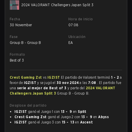
2024 VALORANT Challengers Japan Split 3
Fecha
Hora de inicio
30 November
07:08
Fase
Ubicación
Group B - Group B
EA
Formato
Best of 3
Crest Gaming Zst
vs
IGZIST
El partido de Valorant terminó
1 - 2
a
favor de
IGZIST
y se jugó el
30 nov 2024
a las
7:08
. El partido fue
una
serie al mejor de Best of 3
y parte del
2024 VALORANT
Challengers Japan Split 3
Group B - Group B.
Desglose del partido
IGZIST
ganó el Juego 1 con
13 - 9
en
Split
Crest Gaming Zst
ganó el Juego 2 con
13 - 9
en
Abyss
IGZIST
ganó el Juego 3 con
15 - 13
en
Ascent