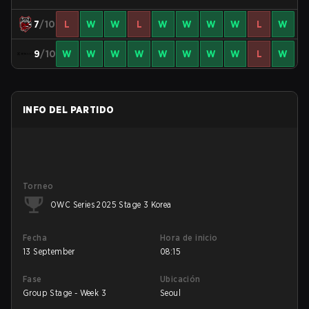
7
/10
L
W
W
L
W
W
W
W
L
W
9
/10
W
W
W
W
W
W
W
W
L
W
INFO DEL PARTIDO
Torneo
OWC Series 2025 Stage 3 Korea
Fecha
Hora de inicio
13 September
08:15
Fase
Ubicación
Group Stage - Week 3
Seoul