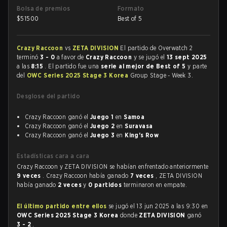
Bolsa de premios
Formato
$
51500
Best of 5
Crazy Raccoon
vs
ZETA DIVISION
El partido de Overwatch 2
terminó
3 - 0
a favor de
Crazy Raccoon
y se jugó el
13 sept 2025
a las
8:15
. El partido fue una
serie al mejor de Best of 5
y parte
del
OWC Series 2025 Stage 3 Korea
Group Stage - Week 3.
Desglose del partido
Crazy Raccoon ganó el
Juego 1
en
Samoa
Crazy Raccoon ganó el
Juego 2
en
Suravasa
Crazy Raccoon ganó el
Juego 3
en
King's Row
Estadísticas cara a cara
Crazy Raccoon y ZETA DIVISION se habían enfrentado anteriormente
9 veces
. Crazy Raccoon había ganado
7 veces
, ZETA DIVISION
había ganado
2 veces
y
0 partidos
terminaron en empate.
El último partido entre ellos
se jugó el 13 jun 2025 a las 9:30 en
OWC Series 2025 Stage 3 Korea
donde
ZETA DIVISION
ganó
3 - 2
.