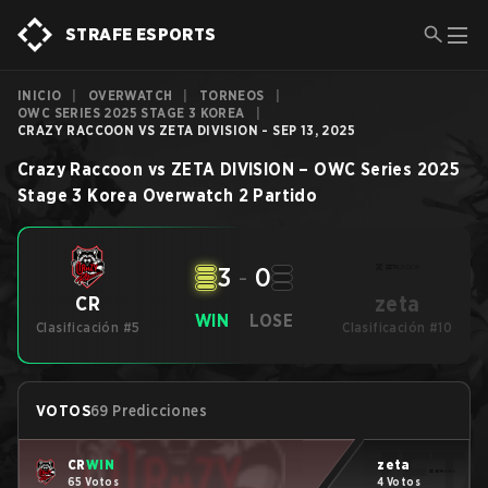
STRAFE ESPORTS
INICIO
|
OVERWATCH
|
TORNEOS
|
OWC SERIES 2025 STAGE 3 KOREA
|
CRAZY RACCOON VS ZETA DIVISION - SEP 13, 2025
Crazy Raccoon
vs
ZETA DIVISION
–
OWC Series 2025
Stage 3 Korea
Overwatch 2
Partido
3
-
0
zeta
CR
WIN
LOSE
Clasificación #5
Clasificación #10
VOTOS
69 Predicciones
CR
WIN
zeta
65 Votos
4 Votos