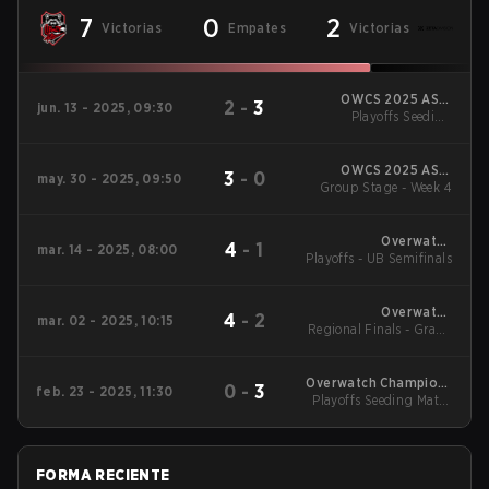
7
0
2
Victorias
Empates
Victorias
OWCS 2025 ASIA
2
-
3
jun. 13 - 2025, 09:30
Playoffs Seeding
Stage 2 Korea
Decider Matches -
Playoffs Seeding
Decider Matches
OWCS 2025 ASIA
3
-
0
may. 30 - 2025, 09:50
Group Stage - Week 4
Stage 2 Korea
Overwatch
4
-
1
mar. 14 - 2025, 08:00
Playoffs - UB Semifinals
Champions Series
2025 - Asia Stage 1
Overwatch
4
-
2
mar. 02 - 2025, 10:15
Regional Finals - Grand
Champions Series
2025 - Korea
Final
Overwatch Champions
0
-
3
feb. 23 - 2025, 11:30
Playoffs Seeding Match
Series 2025 - Korea
- Playoffs Seeding
Match
FORMA RECIENTE