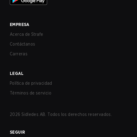
EMPRESA
Acerca de Strafe
Contáctanos
Carreras
LEGAL
Política de privacidad
Términos de servicio
2026
Sidledes AB. Todos los derechos reservados.
SEGUIR