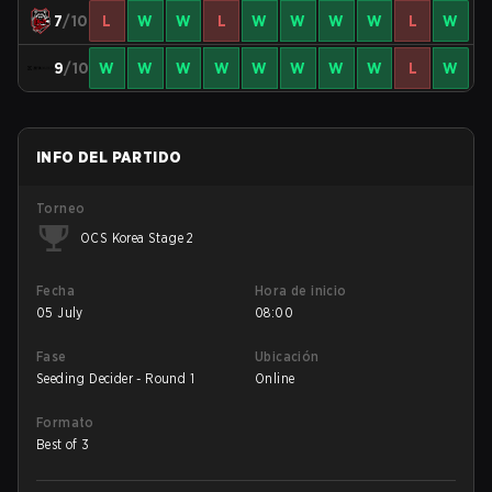
7
/10
L
W
W
L
W
W
W
W
L
W
9
/10
W
W
W
W
W
W
W
W
L
W
INFO DEL PARTIDO
Torneo
OCS Korea Stage 2
Fecha
Hora de inicio
05 July
08:00
Fase
Ubicación
Seeding Decider - Round 1
Online
Formato
Best of 3