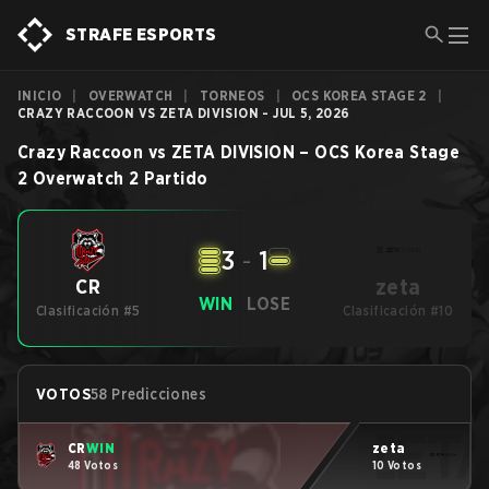
STRAFE ESPORTS
INICIO
|
OVERWATCH
|
TORNEOS
|
OCS KOREA STAGE 2
|
CRAZY RACCOON VS ZETA DIVISION - JUL 5, 2026
Crazy Raccoon
vs
ZETA DIVISION
–
OCS Korea Stage
2
Overwatch 2
Partido
3
-
1
zeta
CR
WIN
LOSE
Clasificación #5
Clasificación #10
VOTOS
58 Predicciones
CR
WIN
zeta
48 Votos
10 Votos