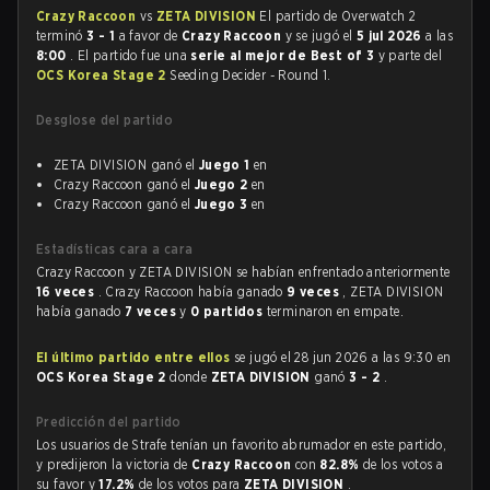
Crazy Raccoon
vs
ZETA DIVISION
El partido de Overwatch 2
terminó
3 - 1
a favor de
Crazy Raccoon
y se jugó el
5 jul 2026
a las
8:00
. El partido fue una
serie al mejor de Best of 3
y parte del
OCS Korea Stage 2
Seeding Decider - Round 1.
Desglose del partido
ZETA DIVISION ganó el
Juego 1
en
Crazy Raccoon ganó el
Juego 2
en
Crazy Raccoon ganó el
Juego 3
en
Estadísticas cara a cara
Crazy Raccoon y ZETA DIVISION se habían enfrentado anteriormente
16 veces
. Crazy Raccoon había ganado
9 veces
, ZETA DIVISION
había ganado
7 veces
y
0 partidos
terminaron en empate.
El último partido entre ellos
se jugó el 28 jun 2026 a las 9:30 en
OCS Korea Stage 2
donde
ZETA DIVISION
ganó
3 - 2
.
Predicción del partido
Los usuarios de Strafe tenían un favorito abrumador en este partido,
y predijeron la victoria de
Crazy Raccoon
con
82.8%
de los votos a
su favor y
17.2%
de los votos para
ZETA DIVISION
.