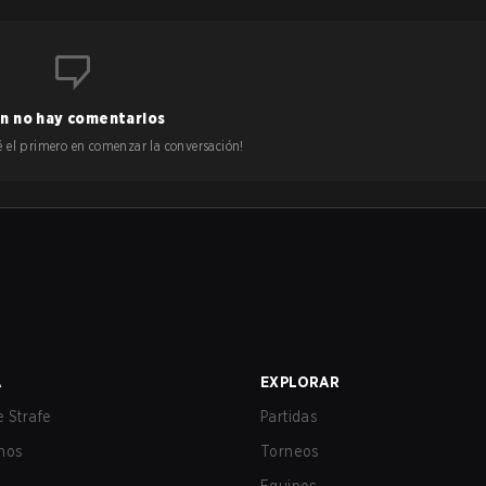
n no hay comentarios
 sé el primero en comenzar la conversación!
A
EXPLORAR
 Strafe
Partidas
nos
Torneos