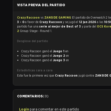
VISTA PREVIA DEL PARTIDO
Crazy Raccoon
vs
ZANSIDE GAMING
El parti
3 - 0
a favor de
Crazy Raccoon
y se jugó el
12 jun 2026
a las
10:
partido fue una
serie al mejor de Best of 3
y parte del
OCS Kor
2
Group Stage - Round 1.
Desglose del partido
Crazy Raccoon ganó el
Juego 1
en
Crazy Raccoon ganó el
Juego 2
en
Crazy Raccoon ganó el
Juego 3
en
Estadísticas cara a cara
Esta fue la primera vez que
Crazy Raccoon
jugó contra
ZANSIDE 
COMENTARIOS
(
0
)
Login
para comentar en este partido