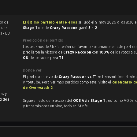
or de
El último partido entre ellos
se jugó el 9 may 2026 a las 8:30 
e una
Stage 1
donde
Crazy Raccoon
ganó
3 - 2
.
s - LB
Predicción del partido
Los usuarios de Strafe tenían un favorito abrumador en este partido, y
predijeron la victoria de
Crazy Raccoon
con
100%
de los votos a s
0%
de los votos para
T1
.
Dónde ver
El partido en vivo de
Crazy Raccoon vs T1
se transmitió en strafe
y Youtube. Para ver más partidos como este, visita el
calendario d
de Overwatch 2
.
razy
tidos
Sigue el resto de la acción del
OCS Asia Stage 1
, así como VODs, destacados
y transmisiones en vivo, todo en Strafe.