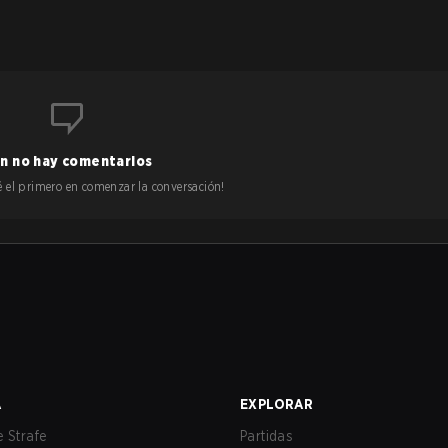
n no hay comentarios
 sé el primero en comenzar la conversación!
A
EXPLORAR
 Strafe
Partidas