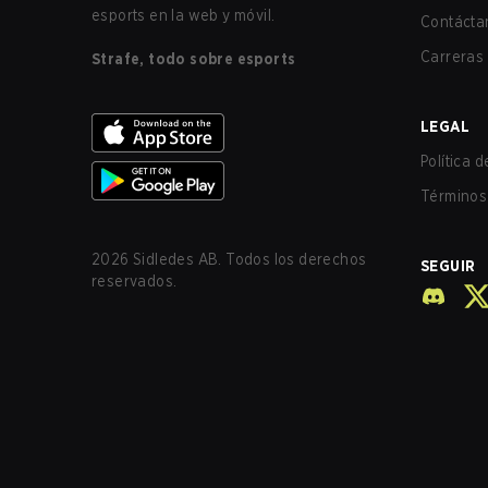
esports en la web y móvil.
Contácta
Carreras
Strafe, todo sobre esports
LEGAL
Política 
Términos 
2026
Sidledes AB. Todos los derechos
SEGUIR
reservados.