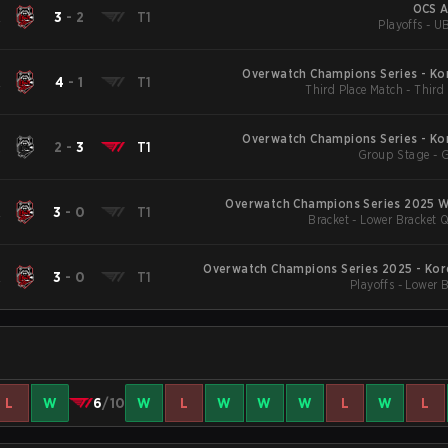
OCS A
R
3
-
2
T1
Playoffs - U
Overwatch Champions Series - Kor
R
4
-
1
T1
Third Place Match - Third
Overwatch Champions Series - Kor
R
2
-
3
T1
Group Stage - 
Overwatch Champions Series 2025 Wo
R
3
-
0
T1
Bracket - Lower Bracket Q
Overwatch Champions Series 2025 - Kor
R
3
-
0
T1
Playoffs - Lower B
W
L
W
6
/10
W
L
W
W
W
L
W
L