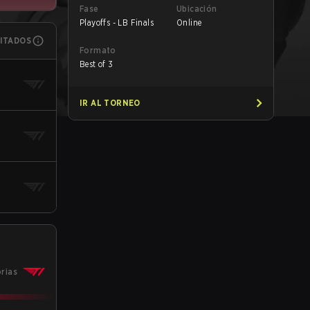
Fase
Ubicación
Playoffs - LB Finals
Online
MITADOS
Formato
Best of 3
IR AL TORNEO
orias