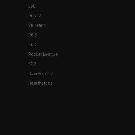
LoL
Dota 2
Valorant
R6:S
CoD
Rocket League
SC2
Overwatch 2
Hearthstone