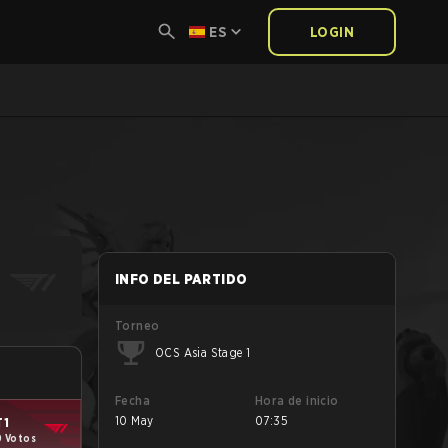
ES
LOGIN
INFO DEL PARTIDO
Torneo
OCS Asia Stage 1
Fecha
Hora de inicio
10 May
07:35
T1
0 Votos