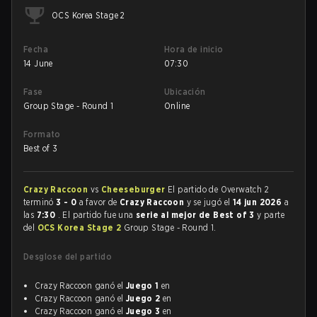
OCS Korea Stage 2
Fecha
Hora de inicio
14 June
07:30
Fase
Ubicación
Group Stage - Round 1
Online
Formato
Best of 3
Crazy Raccoon
vs
Cheeseburger
El partido de Overwatch 2
terminó
3 - 0
a favor de
Crazy Raccoon
y se jugó el
14 jun 2026
a
las
7:30
. El partido fue una
serie al mejor de Best of 3
y parte
del
OCS Korea Stage 2
Group Stage - Round 1.
Desglose del partido
Crazy Raccoon ganó el
Juego 1
en
Crazy Raccoon ganó el
Juego 2
en
Crazy Raccoon ganó el
Juego 3
en