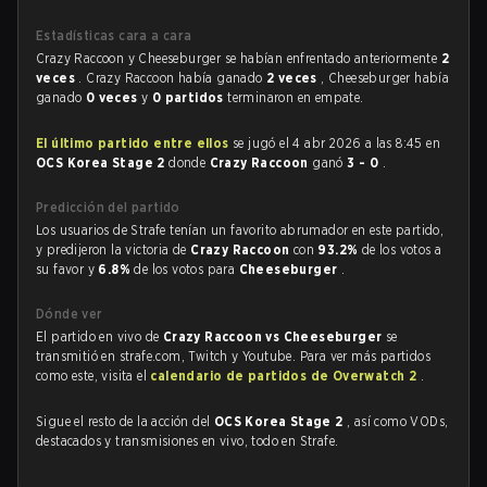
Estadísticas cara a cara
Crazy Raccoon y Cheeseburger se habían enfrentado anteriormente
2
veces
. Crazy Raccoon había ganado
2 veces
, Cheeseburger había
ganado
0 veces
y
0 partidos
terminaron en empate.
El último partido entre ellos
se jugó el 4 abr 2026 a las 8:45 en
OCS Korea Stage 2
donde
Crazy Raccoon
ganó
3 - 0
.
Predicción del partido
Los usuarios de Strafe tenían un favorito abrumador en este partido,
y predijeron la victoria de
Crazy Raccoon
con
93.2%
de los votos a
su favor y
6.8%
de los votos para
Cheeseburger
.
Dónde ver
El partido en vivo de
Crazy Raccoon vs Cheeseburger
se
transmitió en strafe.com, Twitch y Youtube. Para ver más partidos
como este, visita el
calendario de partidos de Overwatch 2
.
Sigue el resto de la acción del
OCS Korea Stage 2
, así como VODs,
destacados y transmisiones en vivo, todo en Strafe.