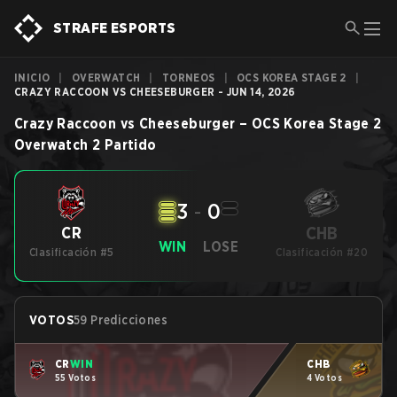
STRAFE ESPORTS
INICIO
|
OVERWATCH
|
TORNEOS
|
OCS KOREA STAGE 2
|
CRAZY RACCOON VS CHEESEBURGER - JUN 14, 2026
Crazy Raccoon
vs
Cheeseburger
–
OCS Korea Stage 2
Overwatch 2
Partido
3
-
0
CHB
CR
WIN
LOSE
Clasificación #5
Clasificación #20
VOTOS
59 Predicciones
CR
WIN
CHB
55 Votos
4 Votos