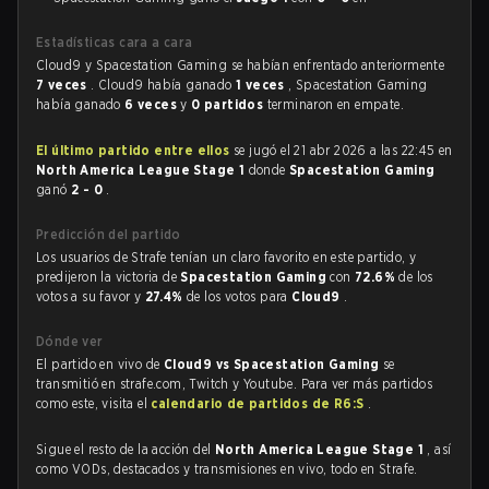
Estadísticas cara a cara
Cloud9 y Spacestation Gaming se habían enfrentado anteriormente
7 veces
. Cloud9 había ganado
1 veces
, Spacestation Gaming
había ganado
6 veces
y
0 partidos
terminaron en empate.
El último partido entre ellos
se jugó el 21 abr 2026 a las 22:45 en
North America League Stage 1
donde
Spacestation Gaming
ganó
2 - 0
.
Predicción del partido
Los usuarios de Strafe tenían un claro favorito en este partido, y
predijeron la victoria de
Spacestation Gaming
con
72.6%
de los
votos a su favor y
27.4%
de los votos para
Cloud9
.
Dónde ver
El partido en vivo de
Cloud9 vs Spacestation Gaming
se
transmitió en strafe.com, Twitch y Youtube. Para ver más partidos
como este, visita el
calendario de partidos de R6:S
.
Sigue el resto de la acción del
North America League Stage 1
, así
como VODs, destacados y transmisiones en vivo, todo en Strafe.