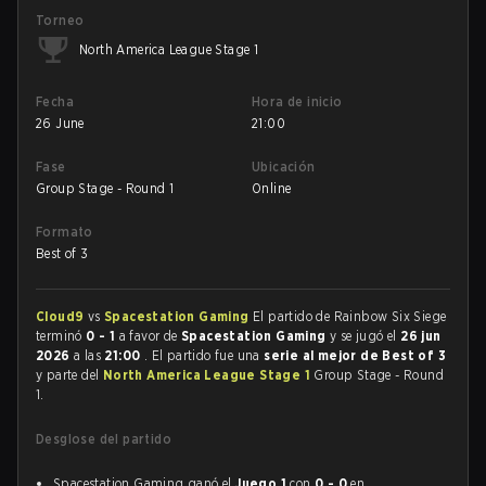
Torneo
North America League Stage 1
Fecha
Hora de inicio
26 June
21:00
Fase
Ubicación
Group Stage - Round 1
Online
Formato
Best of 3
Cloud9
vs
Spacestation Gaming
El partido de Rainbow Six Siege
terminó
0 - 1
a favor de
Spacestation Gaming
y se jugó el
26 jun
2026
a las
21:00
. El partido fue una
serie al mejor de Best of 3
y parte del
North America League Stage 1
Group Stage - Round
1.
Desglose del partido
Spacestation Gaming ganó el
Juego 1
con
0 - 0
en