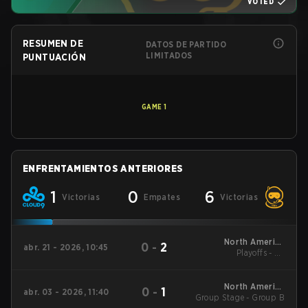
VOTED
RESUMEN DE
DATOS DE PARTIDO
LIMITADOS
PUNTUACIÓN
GAME
1
ENFRENTAMIENTOS ANTERIORES
1
0
6
Victorias
Empates
Victorias
North America
0
-
2
abr. 21 - 2026, 10:45
League - North
Playoffs - LB
America League
Quarterfinals
Kickoff
North America
0
-
1
abr. 03 - 2026, 11:40
Group Stage - Group B
League - North