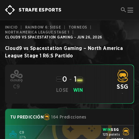
STRAFE ESPORTS
INICIO
|
RAINBOW 6: SIEGE
|
TORNEOS
|
NORTH AMERICA LEAGUE STAGE 1
|
CLOUD9 VS SPACESTATION GAMING - JUN 26, 2026
Cloud9
vs
Spacestation Gaming
–
North America
League Stage 1
R6:S
Partido
0
-
1
SSG
C9
LOSE
WIN
-
-
TU PREDICCIÓN
164 Predicciones
WIN
SSG
C9
125 points
27%