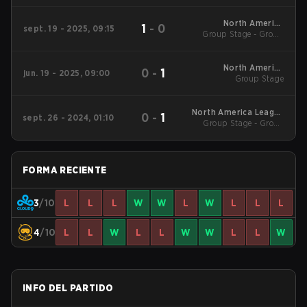
America League
Kickoff
North America
1
-
0
sept. 19 - 2025, 09:15
Group Stage - Group
League Stage 2
Stage
North America
0
-
1
jun. 19 - 2025, 09:00
League Stage 1
Group Stage
North America League
0
-
1
sept. 26 - 2024, 01:10
Group Stage - Group
2024 - Stage 2
Stage
FORMA RECIENTE
3
/10
L
L
L
W
W
L
W
L
L
L
4
/10
L
L
W
L
L
W
W
L
L
W
INFO DEL PARTIDO