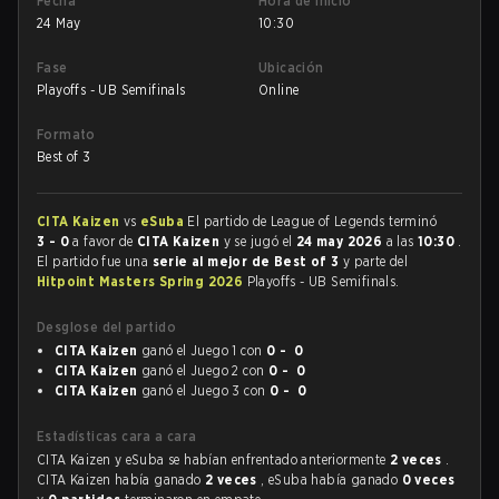
Fecha
Hora de inicio
24 May
10:30
Fase
Ubicación
Playoffs - UB Semifinals
Online
Formato
Best of 3
CITA Kaizen
vs
eSuba
El partido de League of Legends terminó
3 - 0
a favor de
CITA Kaizen
y se jugó el
24 may 2026
a las
10:30
.
El partido fue una
serie al mejor de Best of 3
y parte del
Hitpoint Masters Spring 2026
Playoffs - UB Semifinals.
Desglose del partido
CITA Kaizen
ganó el Juego 1 con
0 - 0
CITA Kaizen
ganó el Juego 2 con
0 - 0
CITA Kaizen
ganó el Juego 3 con
0 - 0
Estadísticas cara a cara
CITA Kaizen y eSuba se habían enfrentado anteriormente
2 veces
.
CITA Kaizen había ganado
2 veces
, eSuba había ganado
0 veces