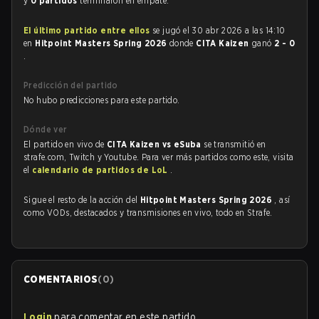
y
0 partidos
terminaron en empate.
El último partido entre ellos
se jugó el 30 abr 2026 a las 14:10
en
Hitpoint Masters Spring 2026
donde
CITA Kaizen
ganó
2 - 0
.
Predicción del partido
No hubo predicciones para este partido.
Dónde ver
El partido en vivo de
CITA Kaizen vs eSuba
se transmitió en
strafe.com, Twitch y Youtube. Para ver más partidos como este, visita
el
calendario de partidos de LoL
.
Sigue el resto de la acción del
Hitpoint Masters Spring 2026
, así
como VODs, destacados y transmisiones en vivo, todo en Strafe.
COMENTARIOS
(
0
)
Login
para comentar en este partido