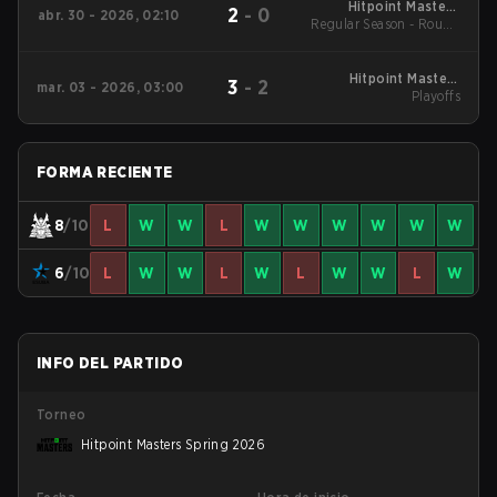
Hitpoint Masters
2
-
0
abr. 30 - 2026, 02:10
Regular Season - Round
Spring 2026
1
Hitpoint Masters
3
-
2
mar. 03 - 2026, 03:00
Winter 2026 Playoffs
Playoffs
FORMA RECIENTE
8
/10
L
W
W
L
W
W
W
W
W
W
6
/10
L
W
W
L
W
L
W
W
L
W
INFO DEL PARTIDO
Torneo
Hitpoint Masters Spring 2026