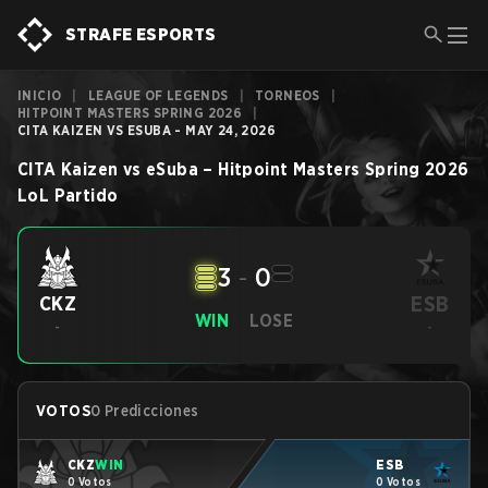
STRAFE ESPORTS
INICIO
|
LEAGUE OF LEGENDS
|
TORNEOS
|
HITPOINT MASTERS SPRING 2026
|
CITA KAIZEN VS ESUBA - MAY 24, 2026
CITA Kaizen
vs
eSuba
–
Hitpoint Masters Spring 2026
LoL
Partido
3
-
0
ESB
CKZ
WIN
LOSE
-
-
VOTOS
0 Predicciones
CKZ
WIN
ESB
0 Votos
0 Votos