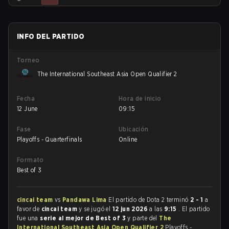
INFO DEL PARTIDO
Torneo
The International Southeast Asia Open Qualifier 2
Fecha
Hora de inicio
12 June
09:15
Fase
Ubicación
Playoffs - Quarterfinals
Online
Formato
Best of 3
cincai team
vs
Pandawa Lima
El partido de Dota 2 terminó
2 - 1
a
favor de
cincai team
y se jugó el
12 jun 2026
a las
9:15
. El partido
fue una
serie al mejor de Best of 3
y parte del
The
International Southeast Asia Open Qualifier 2
Playoffs -