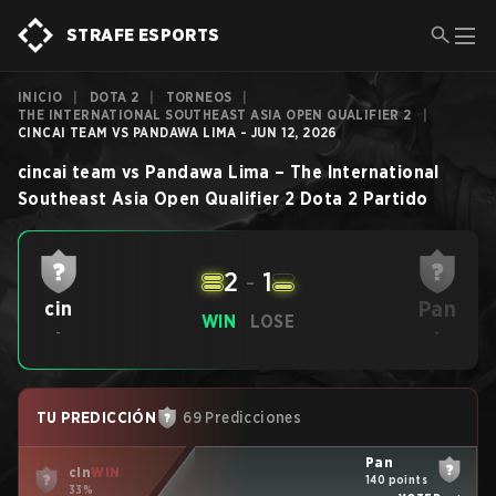
STRAFE ESPORTS
INICIO
|
DOTA 2
|
TORNEOS
|
THE INTERNATIONAL SOUTHEAST ASIA OPEN QUALIFIER 2
|
CINCAI TEAM VS PANDAWA LIMA - JUN 12, 2026
cincai team
vs
Pandawa Lima
–
The International
Southeast Asia Open Qualifier 2
Dota 2
Partido
2
-
1
Pan
cin
WIN
LOSE
-
-
TU PREDICCIÓN
69 Predicciones
Pan
cin
WIN
140 points
33%