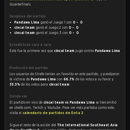
Quarterfinals.
Desglose del partido
Pandawa Lima
ganó el Juego 1 con
0 - 0
cincai team
ganó el Juego 2 con
0 - 0
cincai team
ganó el Juego 3 con
0 - 0
Estadísticas cara a cara
Esta fue la primera vez que
cincai team
jugó contra
Pandawa Lima
.
Predicción del partido
Los usuarios de Strafe tenían un favorito en este partido, y predijeron
la victoria de
Pandawa Lima
con
66.7%
de los votos a su favor y
33.3%
de los votos para
cincai team
.
Dónde ver
El partido en vivo de
cincai team vs Pandawa Lima
se transmitió
en strafe.com, Twitch y Youtube. Para ver más partidos como este,
visita el
calendario de partidos de Dota 2
.
Sigue el resto de la acción del
The International Southeast Asia