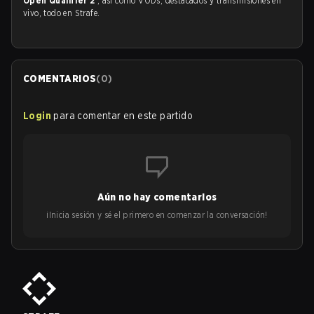
Open Qualifier 2
, así como VODs, destacados y transmisiones en
vivo, todo en Strafe.
COMENTARIOS
(
0
)
Login
para comentar en este partido
Aún no hay comentarios
¡Inicia sesión y sé el primero en comenzar la conversación!