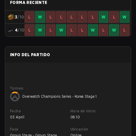
FORMA RECIENTE
3
/10
L
W
L
L
L
L
L
W
L
W
4
/10
L
W
L
W
L
L
W
L
W
L
INFO DEL PARTIDO
Torneo
Overwatch Champions Series - Korea Stage 1
Fecha
Hora de inicio
03 April
08:10
Fase
Ubicación
Group Stage - Group Stage
Online