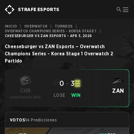
STRAFE ESPORTS
INICIO
|
OVERWATCH
|
TORNEOS
|
OVERWATCH CHAMPIONS SERIES - KOREA STAGE 1
|
CHEESEBURGER VS ZAN ESPORTS - APR 3, 2026
Cheeseburger
vs
ZAN Esports
–
Overwatch
Champions Series - Korea Stage 1
Overwatch 2
Partido
0
-
3
ZAN
CHB
LOSE
WIN
Clasificación #20
-
VOTOS
54 Predicciones