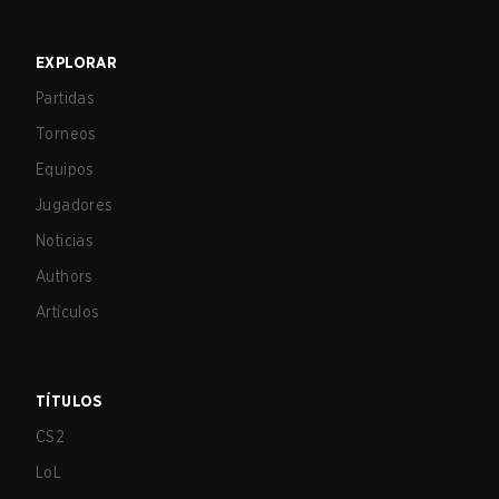
EXPLORAR
Partidas
Torneos
Equipos
Jugadores
Noticias
Authors
Artículos
TÍTULOS
CS2
LoL