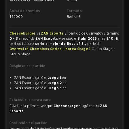
Bolsa de premios
Formato
$
75000
Best of 3
Cheeseburger
vs
ZAN Esports
El partido de Overwatch 2 terminó
0 - 3
a favor de
ZAN Esports
y se jugó el
3 abr 2026
a las
8:10
. El
partido fue una
serie al mejor de Best of 3
y parte del
Overwatch Champions Series - Korea Stage 1
Group Stage -
Group Stage.
Desglose del partido
ZAN Esports ganó el
Juego 1
en
ZAN Esports ganó el
Juego 2
en
ZAN Esports ganó el
Juego 3
en
Estadísticas cara a cara
Esta fue la primera vez que
Cheeseburger
jugó contra
ZAN
Esports
.
Predicción del partido
Los usuarios de Strafe tenían un favorito en este partido, y predijeron