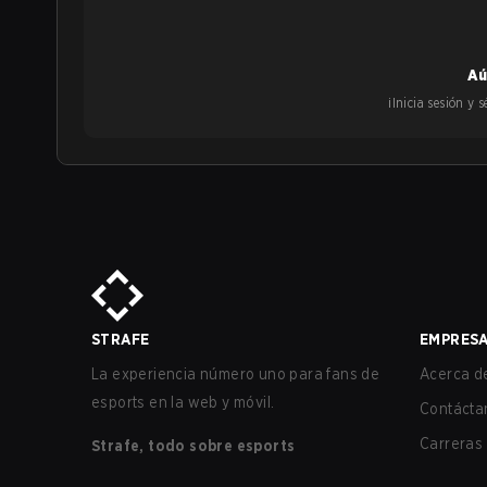
Aú
¡Inicia sesión y
STRAFE
EMPRES
La experiencia número uno para fans de
Acerca de
esports en la web y móvil.
Contácta
Carreras
Strafe, todo sobre esports