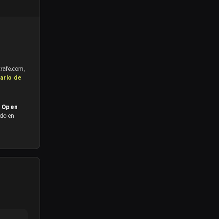
trafe.com,
ario de
a Open