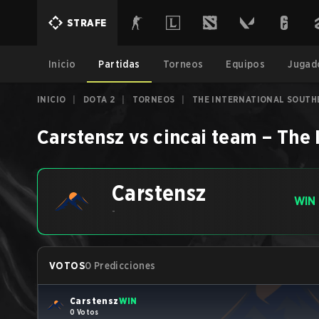
STRAFE
Inicio
Partidas
Torneos
Equipos
Jugad
INICIO
|
DOTA 2
|
TORNEOS
|
THE INTERNATIONAL SOUTHE
Carstensz
vs
cincai team
–
The 
Carstensz
WIN
-
VOTOS
0 Predicciones
Carstensz
WIN
0 Votos