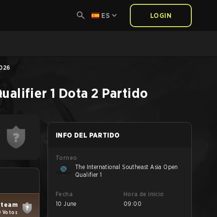
ES
LOGIN
2026
ualifier 1
Dota 2
Partido
INFO DEL PARTIDO
Torneo
The International Southeast Asia Open
Qualifier 1
Fecha
Hora de inicio
10 June
09:00
i team
0 Votos