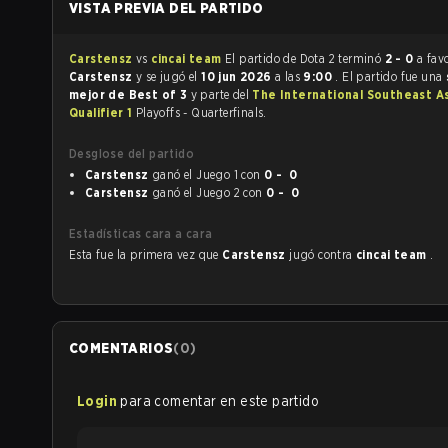
VISTA PREVIA DEL PARTIDO
Carstensz
vs
cincai team
El partido de Dota 2 terminó
2 - 0
a fav
Carstensz
y se jugó el
10 jun 2026
a las
9:00
. El partido fue una
mejor de Best of 3
y parte del
The International Southeast A
Qualifier 1
Playoffs - Quarterfinals.
Desglose del partido
Carstensz
ganó el Juego 1 con
0 - 0
Carstensz
ganó el Juego 2 con
0 - 0
Estadísticas cara a cara
Esta fue la primera vez que
Carstensz
jugó contra
cincai team
.
COMENTARIOS
(
0
)
Login
para comentar en este partido