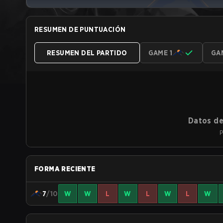
RESUMEN DE PUNTUACIÓN
RESUMEN DEL PARTIDO
GAME 1
GA
Datos de
P
FORMA RECIENTE
7
/10
W
W
L
W
L
W
L
W