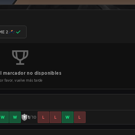
ME 2
l marcador no disponibles
or favor, vuelve más tarde
W
W
1
/10
L
L
W
L