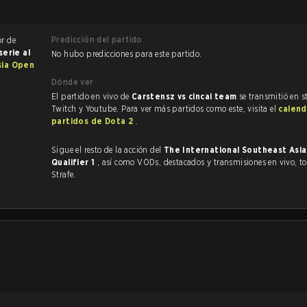
Predicción del partido
or de
serie al
No hubo predicciones para este partido.
sia Open
Dónde ver
El partido en vivo de
Carstensz vs cincai team
se transmitió en s
Twitch y Youtube. Para ver más partidos como este, visita el
calend
partidos de Dota 2
.
Sigue el resto de la acción del
The International Southeast Asi
Qualifier 1
, así como VODs, destacados y transmisiones en vivo, todo en
Strafe.