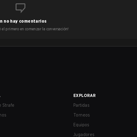
n no hay comentarios
 sé el primero en comenzar la conversación!
A
EXPLORAR
 Strafe
Partidas
nos
Torneos
Equipos
Jugadores