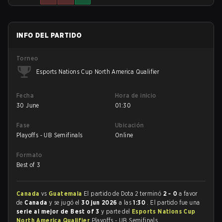
INFO DEL PARTIDO
Torneo
Esports Nations Cup North America Qualifier
Fecha
Hora de inicio
30 June
01:30
Fase
Ubicación
Playoffs - UB Semifinals
Online
Formato
Best of 3
Canada
vs
Guatemala
El partido de Dota 2 terminó
2 - 0
a favor
de
Canada
y se jugó el
30 jun 2026
a las
1:30
. El partido fue una
serie al mejor de Best of 3
y parte del
Esports Nations Cup
North America Qualifier
Playoffs - UB Semifinals.