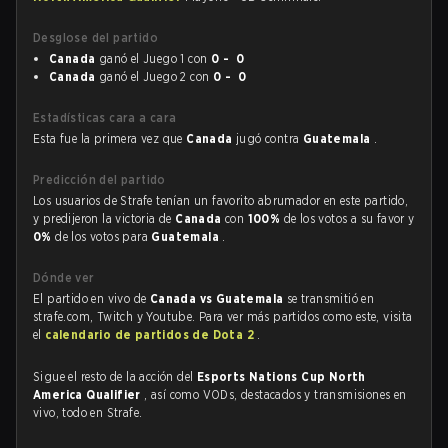
Desglose del partido
Canada
ganó el Juego 1 con
0 - 0
Canada
ganó el Juego 2 con
0 - 0
Estadísticas cara a cara
Esta fue la primera vez que
Canada
jugó contra
Guatemala
.
Predicción del partido
Los usuarios de Strafe tenían un favorito abrumador en este partido,
y predijeron la victoria de
Canada
con
100%
de los votos a su favor y
0%
de los votos para
Guatemala
.
Dónde ver
El partido en vivo de
Canada vs Guatemala
se transmitió en
strafe.com, Twitch y Youtube. Para ver más partidos como este, visita
el
calendario de partidos de Dota 2
.
Sigue el resto de la acción del
Esports Nations Cup North
America Qualifier
, así como VODs, destacados y transmisiones en
vivo, todo en Strafe.