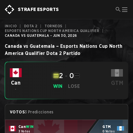
STRAFE ESPORTS
INICIO
|
DOTA 2
|
TORNEOS
|
ESPORTS NATIONS CUP NORTH AMERICA QUALIFIER
|
CANADA VS GUATEMALA - JUN 30, 2026
Canada
vs
Guatemala
–
Esports Nations Cup North
America Qualifier
Dota 2
Partido
2
-
0
GTM
Can
WIN
LOSE
-
-
VOTOS
3 Predicciones
Can
WIN
GTM
3 Votos
0 Votos