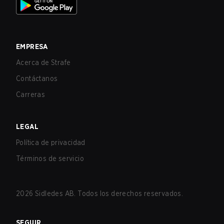
EMPRESA
Acerca de Strafe
Contáctanos
Carreras
LEGAL
Política de privacidad
Términos de servicio
2026
Sidledes AB. Todos los derechos reservados.
SEGUIR