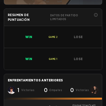
RESUMEN DE
DATOS DE PARTIDO
LIMITADOS
PUNTUACIÓN
WIN
LOSE
GAME
2
WIN
LOSE
GAME
1
ENFRENTAMIENTOS ANTERIORES
1
0
0
Victorias
Empates
Victorias
Global StarCraft II