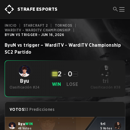
STRAFE ESPORTS
INICIO
|
STARCRAFT 2
|
TORNEOS
|
WARDITV - WARDITV CHAMPIONSHIP
|
BYUN VS TRIGGER - JUN 16, 2026
ByuN
vs
trigger
–
WardiTV - WardiTV Championship
SC2
Partido
2
-
0
tri
Byu
WIN
LOSE
Clasificación #24
Clasificación #38
VOTOS
53 Predicciones
Byu
WIN
tri
48 Votos
5 Votos