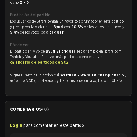
ganó
2 - 0
.
Predicción del partido
Los usuarios de Strafe tenían un favorito abrumador en este partido,
y predijeron la victoria de
ByuN
con
90.6%
de los votos a su favor y
9.4%
de los votos para
trigger
.
Dónde ver
El partido en vivo de
ByuN vs trigger
se transmitió en strafe.com,
Twitch y Youtube. Para ver más partidos como este, visita el
calendario de partidos de SC2
.
Sigue el resto de la acción del
WardiTV - WardiTV Championship
,
así como VODs, destacados y transmisiones en vivo, todo en Strafe.
COMENTARIOS
(
0
)
Login
para comentar en este partido