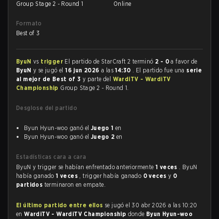
Group Stage 2 - Round 1
Online
Formato
Best of 3
ByuN
vs
trigger
El partido de StarCraft 2 terminó
2 - 0
a favor de
ByuN
y se jugó el
16 jun 2026
a las
14:30
. El partido fue una
serie
al mejor de Best of 3
y parte del
WardiTV - WardiTV
Championship
Group Stage 2 - Round 1.
Desglose del partido
Byun Hyun-woo ganó el
Juego 1
en
Byun Hyun-woo ganó el
Juego 2
en
Estadísticas cara a cara
ByuN y trigger se habían enfrentado anteriormente
1 veces
. ByuN
había ganado
1 veces
, trigger había ganado
0 veces
y
0
partidos
terminaron en empate.
El último partido entre ellos
se jugó el 30 abr 2026 a las 10:20
en
WardiTV - WardiTV Championship
donde
Byun Hyun-woo