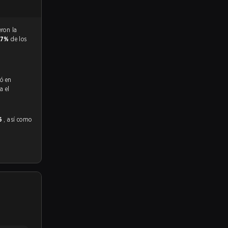
.7%
de los
ió en
a el
26
, así como