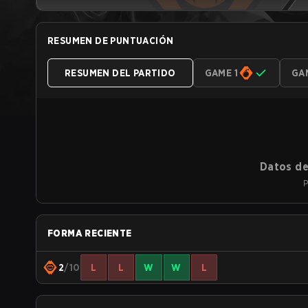
RESUMEN DE PUNTUACIÓN
RESUMEN DEL PARTIDO
GAME 1
GA
Datos de
P
FORMA RECIENTE
2
/10
L
L
W
W
L