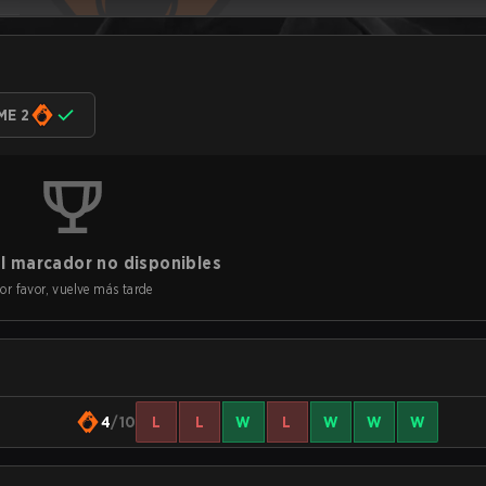
ME 2
l marcador no disponibles
or favor, vuelve más tarde
4
/10
L
L
W
L
W
W
W