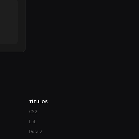
TÍTULOS
CS2
LoL
Dota 2