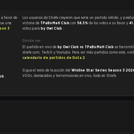
2
a favor de
Los usuarios de Strafe creyeron que sería un partido reñido, y predijeron la
 fue una
victoria de
TPaBoMaH Club
con
58.3%
de los votos a su favor y
41
ason 3
votos para
by Owl Club
.
Dónde ver
El partido en vivo de
by Owl Club vs TPaBoMaH Club
se transmit
strafe.com, Twitch y Youtube. Para ver más partidos como este, visit
calendario de partidos de Dota 2
.
Sigue el resto de la acción del
Winline Star Series Season 3 20
VODs, destacados y transmisiones en vivo, todo en Strafe.
lub
.