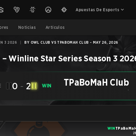
Apuestas De Esports
ores
Noticias
Artículos
N 3 2026
|
BY OWL CLUB VS TPABOMAH CLUB - MAY 26, 2026
b
–
Winline Star Series Season 3 202
TPaBoMaH Club
0
-
2
E
WIN
-
WIN
TPaBoMaH
2