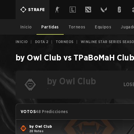
STRAFE
Inicio
Partidas
Torneos
Equipos
Jugad
INICIO
|
DOTA 2
|
TORNEOS
|
WINLINE STAR SERIES SEASO
by Owl Club
vs
TPaBoMaH Clu
by Owl Club
LOS
-
VOTOS
48 Predicciones
by Owl Club
20 Votos