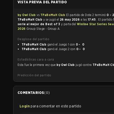
VISTA PREVIA DEL PARTIDO
by Owl Club
vs
TPaBoMaH Club
El partido de Dota 2 terminó
0 - 
TPaBoMaH Club
y se jugó el
26 may 2026
a las
17:45
. El partido
serie al mejor de Best of 3
y parte del
Winline Star Series Se
2026
Group Stage - Group A.
Desglose del partido
TPaBoMaH Club
ganó el Juego 1 con
0 - 0
TPaBoMaH Club
ganó el Juego 2 con
0 - 0
Estadísticas cara a cara
Esta fue la primera vez que
by Owl Club
jugó contra
TPaBoMaH C
Predicción del partido
COMENTARIOS
(
0
)
Login
para comentar en este partido