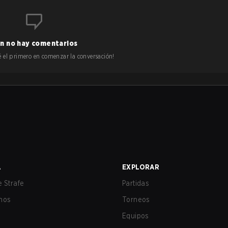
n no hay comentarios
 sé el primero en comenzar la conversación!
A
EXPLORAR
 Strafe
Partidas
nos
Torneos
Equipos