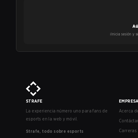
Aú
¡Inicia sesión y
STRAFE
EMPRES
La experiencia número uno para fans de
Acerca de
esports en la web y móvil.
Contácta
Carreras
Strafe, todo sobre esports