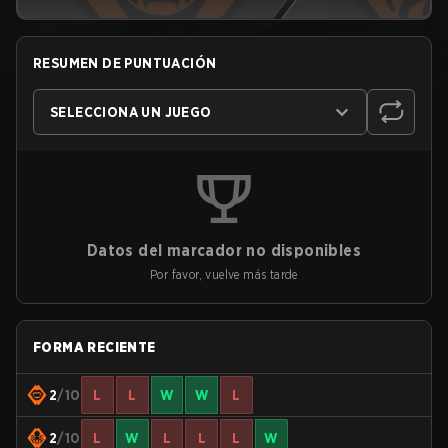
RESUMEN DE PUNTUACIÓN
SELECCIONA UN JUEGO
Datos del marcador no disponibles
Por favor, vuelve más tarde
FORMA RECIENTE
2
/10
L
L
W
W
L
2
/10
L
W
L
L
L
W