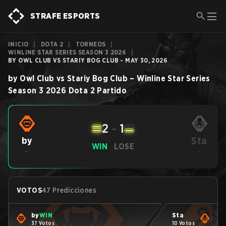
STRAFE ESPORTS
INICIO
|
DOTA 2
|
TORNEOS
|
WINLINE STAR SERIES SEASON 3 2026
|
BY OWL CLUB VS STARIY BOG CLUB - MAY 30, 2026
by Owl Club
vs
Stariy Bog Club
–
Winline Star Series
Season 3 2026
Dota 2
Partido
2
-
1
Sta
by
WIN
LOSE
-
-
VOTOS
47 Predicciones
by
WIN
Sta
37 Votos
10 Votos