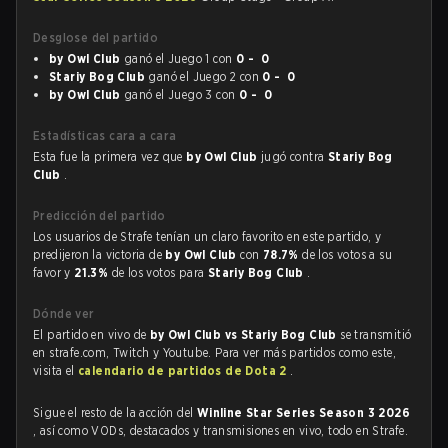
Desglose del partido
by Owl Club
ganó el Juego 1 con
0 - 0
Stariy Bog Club
ganó el Juego 2 con
0 - 0
by Owl Club
ganó el Juego 3 con
0 - 0
Estadísticas cara a cara
Esta fue la primera vez que
by Owl Club
jugó contra
Stariy Bog
Club
.
Predicción del partido
Los usuarios de Strafe tenían un claro favorito en este partido, y
predijeron la victoria de
by Owl Club
con
78.7%
de los votos a su
favor y
21.3%
de los votos para
Stariy Bog Club
.
Dónde ver
El partido en vivo de
by Owl Club vs Stariy Bog Club
se transmitió
en strafe.com, Twitch y Youtube. Para ver más partidos como este,
visita el
calendario de partidos de Dota 2
.
Sigue el resto de la acción del
Winline Star Series Season 3 2026
, así como VODs, destacados y transmisiones en vivo, todo en Strafe.