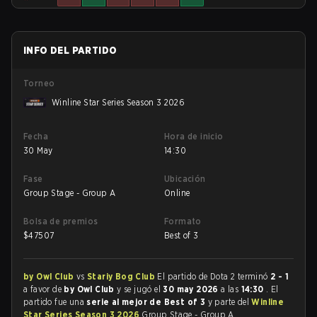
INFO DEL PARTIDO
Torneo
Winline Star Series Season 3 2026
Fecha
Hora de inicio
30 May
14:30
Fase
Ubicación
Group Stage - Group A
Online
Bolsa de premios
Formato
$
47507
Best of 3
by Owl Club
vs
Stariy Bog Club
El partido de Dota 2 terminó
2 - 1
a favor de
by Owl Club
y se jugó el
30 may 2026
a las
14:30
. El
partido fue una
serie al mejor de Best of 3
y parte del
Winline
Star Series Season 3 2026
Group Stage - Group A.