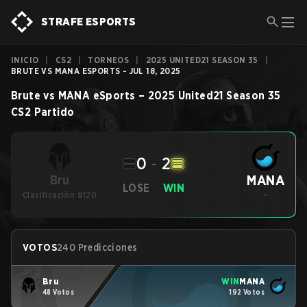
STRAFE ESPORTS
INICIO
|
CS2
|
TORNEOS
|
2025 UNITED21 SEASON 35
|
BRUTE VS MANA ESPORTS - JUL 18, 2025
Brute
vs
MANA eSports
–
2025 United21 Season 35
CS2
Partido
0
-
2
MANA
Bru
LOSE
WIN
Clasificación #120
-
VOTOS
240 Predicciones
Bru
WIN
MANA
48 Votos
192 Votos