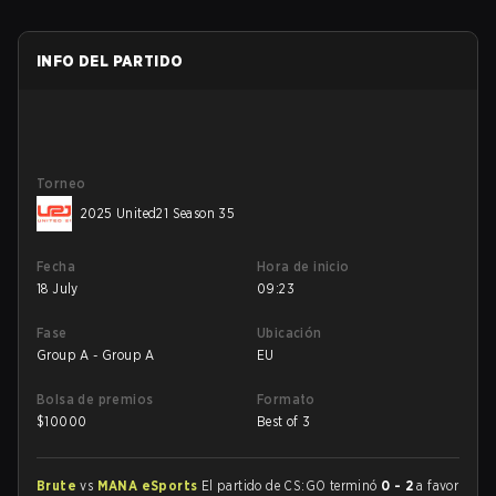
INFO DEL PARTIDO
Torneo
2025 United21 Season 35
Fecha
Hora de inicio
18 July
09:23
Fase
Ubicación
Group A - Group A
EU
Bolsa de premios
Formato
$
10000
Best of 3
Brute
vs
MANA eSports
El partido de CS:GO terminó
0 - 2
a favor