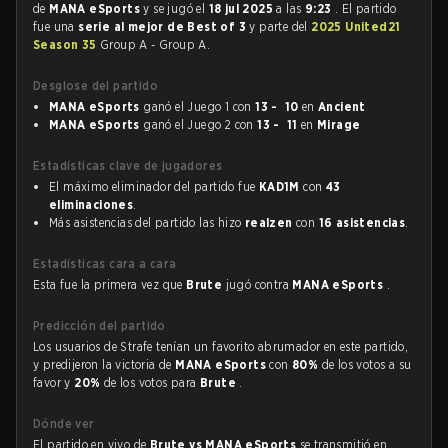
de
MANA eSports
y se jugó el
18 jul 2025
a las
9:23
. El partido
fue una
serie al mejor de Best of 3
y parte del
2025 United21
Season 35
Group A - Group A.
Desglose del partido
MANA eSports
ganó el Juego 1 con
13 - 10
en
Ancient
MANA eSports
ganó el Juego 2 con
13 - 11
en
Mirage
Estadísticas clave de jugadores
El máximo eliminador del partido fue
KAD1M
con
43
eliminaciones
.
Más asistencias del partido las hizo
realzen
con
16 asistencias
.
Estadísticas cara a cara
Esta fue la primera vez que
Brute
jugó contra
MANA eSports
.
Predicción del partido
Los usuarios de Strafe tenían un favorito abrumador en este partido,
y predijeron la victoria de
MANA eSports
con
80%
de los votos a su
favor y
20%
de los votos para
Brute
.
Dónde ver
El partido en vivo de
Brute vs MANA eSports
se transmitió en