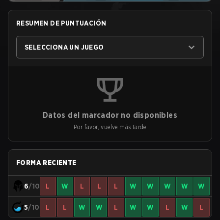
RESUMEN DE PUNTUACIÓN
SELECCIONA UN JUEGO
Datos del marcador no disponibles
Por favor, vuelve más tarde
FORMA RECIENTE
6
/10
L
W
L
L
L
W
W
W
W
W
5
/10
L
L
W
W
L
W
W
L
W
L