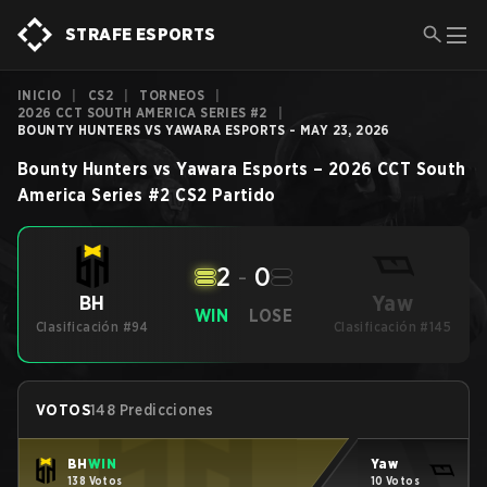
STRAFE ESPORTS
INICIO
|
CS2
|
TORNEOS
|
2026 CCT SOUTH AMERICA SERIES #2
|
BOUNTY HUNTERS VS YAWARA ESPORTS - MAY 23, 2026
Bounty Hunters
vs
Yawara Esports
–
2026 CCT South
America Series #2
CS2
Partido
2
-
0
Yaw
BH
WIN
LOSE
Clasificación #94
Clasificación #145
VOTOS
148 Predicciones
BH
WIN
Yaw
138 Votos
10 Votos