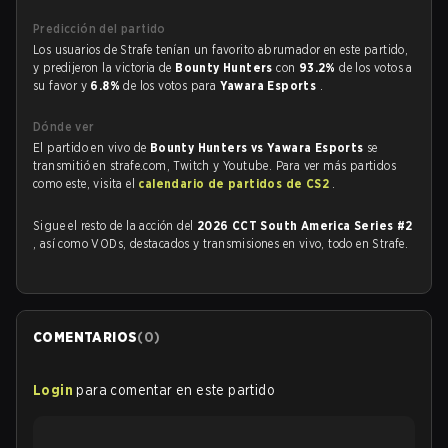
Predicción del partido
Los usuarios de Strafe tenían un favorito abrumador en este partido,
y predijeron la victoria de
Bounty Hunters
con
93.2%
de los votos a
su favor y
6.8%
de los votos para
Yawara Esports
.
Dónde ver
El partido en vivo de
Bounty Hunters vs Yawara Esports
se
transmitió en strafe.com, Twitch y Youtube. Para ver más partidos
como este, visita el
calendario de partidos de CS2
.
Sigue el resto de la acción del
2026 CCT South America Series #2
, así como VODs, destacados y transmisiones en vivo, todo en Strafe.
COMENTARIOS
(
0
)
Login
para comentar en este partido