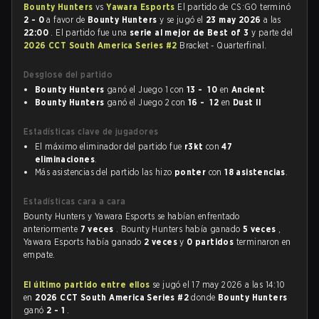
Bounty Hunters
vs
Yawara Esports
El partido de CS:GO terminó
2 - 0
a favor de
Bounty Hunters
y se jugó el
23 may 2026
a las
22:00
. El partido fue una
serie al mejor de Best of 3
y parte del
2026 CCT South America Series #2
Bracket - Quarterfinal.
Desglose del partido
Bounty Hunters
ganó el Juego 1 con
13 - 10
en
Ancient
Bounty Hunters
ganó el Juego 2 con
16 - 12
en
Dust II
Estadísticas clave de jugadores
El máximo eliminador del partido fue
r3kt
con
47
eliminaciones
.
Más asistencias del partido las hizo
ponter
con
18 asistencias
.
Estadísticas cara a cara
Bounty Hunters y Yawara Esports se habían enfrentado
anteriormente
7 veces
. Bounty Hunters había ganado
5 veces
,
Yawara Esports había ganado
2 veces
y
0 partidos
terminaron en
empate.
El último partido entre ellos
se jugó el 17 may 2026 a las 14:10
en
2026 CCT South America Series #2
donde
Bounty Hunters
ganó
2 - 1
.