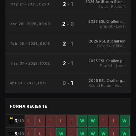
2026 BetBoom Storm
2
-
1
may. 17 - 2026, 02:10
Swiss - Round 4
Season 3
2026 ESL Challenger
2
-
0
abr. 28 - 2026, 09:00
League Season 51:
Bracket - Lower
South America - Cup
#4
2026 PGL Bucharest
2
-
1
feb. 26 - 2026, 09:15
Closed Qualifier -
Closed Qualifier UB
Quarterfinal
2025 ESL Challenger
2
-
1
may. 07 - 2025, 10:02
League Season 49:
Bracket - Lower
South America
2025 ESL Challenger
0
-
1
abr. 01 - 2025, 11:35
Round Robin - Round
League Season 49:
South America
Robin
FORMA RECIENTE
3
/10
L
L
L
L
L
W
W
L
L
W
5
/10
L
L
L
W
L
W
W
W
L
W