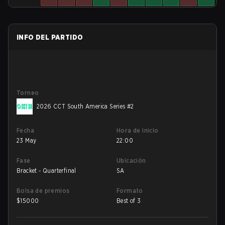
INFO DEL PARTIDO
Torneo
2026 CCT South America Series #2
Fecha
Hora de inicio
23 May
22:00
Fase
Ubicación
Bracket - Quarterfinal
SA
Bolsa de premios
Formato
$
15000
Best of 3