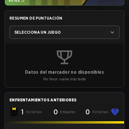
VOTED
RESUMEN DE PUNTUACIÓN
SELECCIONA UN JUEGO
Datos del marcador no disponibles
Por favor, vuelve más tarde
ENFRENTAMIENTOS ANTERIORES
1
0
0
Victorias
Empates
Victorias