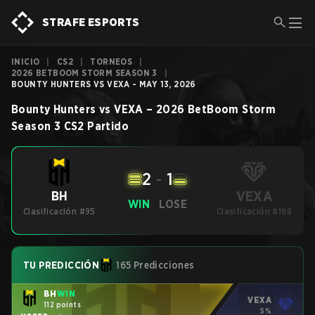
STRAFE ESPORTS
INICIO
|
CS2
|
TORNEOS
|
2026 BETBOOM STORM SEASON 3
|
BOUNTY HUNTERS VS VEXA - MAY 13, 2026
Bounty Hunters
vs
VEXA
–
2026 BetBoom Storm
Season 3
CS2
Partido
2
-
1
VEXA
BH
WIN
LOSE
Clasificación #95
Clasificación #198
TU PREDICCIÓN
165 Predicciones
BH
WIN
VEXA
112 points
5%