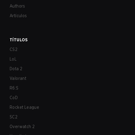
Authors
Artículos
TÍTULOS
CS2
LoL
Dota 2
Valorant
R6:S
CoD
Rocket League
SC2
Overwatch 2