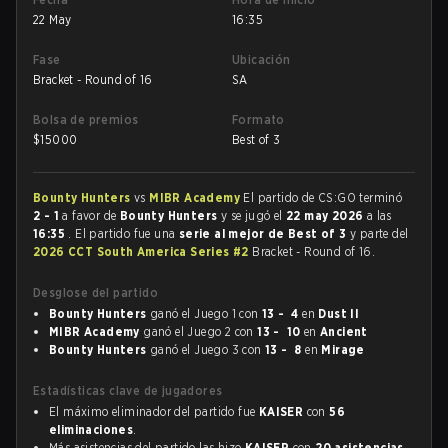
22 May
16:35
Fase
Ubicación
Bracket - Round of 16
SA
Bolsa de premios
Formato
$
15000
Best of 3
Bounty Hunters
vs
MIBR Academy
El partido de CS:GO terminó
2 - 1
a favor de
Bounty Hunters
y se jugó el
22 may 2026
a las
16:35
. El partido fue una
serie al mejor de Best of 3
y parte del
2026 CCT South America Series #2
Bracket - Round of 16.
Desglose del partido
Bounty Hunters
ganó el Juego 1 con
13 - 4
en
Dust II
MIBR Academy
ganó el Juego 2 con
13 - 10
en
Ancient
Bounty Hunters
ganó el Juego 3 con
13 - 8
en
Mirage
Estadísticas clave de jugadores
El máximo eliminador del partido fue
KAISER
con
56
eliminaciones
.
Más asistencias del partido las hizo
KAISER
con
20 asistencias
.