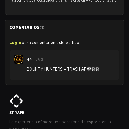
, así como VODs, destacados y transmisiones en vivo, todo en Strafe.
COMENTARIOS
(
1
)
Login
para comentar en este partido
44
76d
BOUNTY HUNTERS = TRASH AF 🤡🤡🤡
STRAFE
La experiencia número uno para fans de esports en la