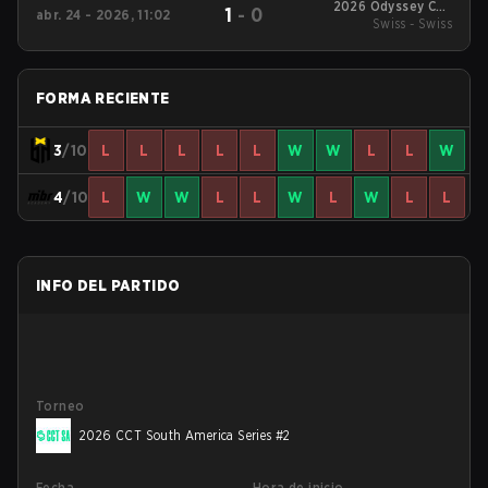
2026 Odyssey Cup
1
-
0
abr. 24 - 2026, 11:02
Swiss - Swiss
Brazil
FORMA RECIENTE
3
/10
L
L
L
L
L
W
W
L
L
W
4
/10
L
W
W
L
L
W
L
W
L
L
INFO DEL PARTIDO
Torneo
2026 CCT South America Series #2
Fecha
Hora de inicio