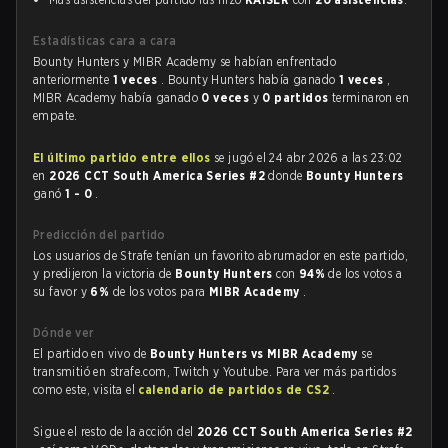
Estadísticas cara a cara
Bounty Hunters y MIBR Academy se habían enfrentado
anteriormente
1 veces
. Bounty Hunters había ganado
1 veces
,
MIBR Academy había ganado
0 veces
y
0 partidos
terminaron en
empate.
El último partido entre ellos
se jugó el 24 abr 2026 a las 23:02
en
2026 CCT South America Series #2
donde
Bounty Hunters
ganó
1 - 0
.
Predicción del partido
Los usuarios de Strafe tenían un favorito abrumador en este partido,
y predijeron la victoria de
Bounty Hunters
con
94%
de los votos a
su favor y
6%
de los votos para
MIBR Academy
.
Dónde ver
El partido en vivo de
Bounty Hunters vs MIBR Academy
se
transmitió en strafe.com, Twitch y Youtube. Para ver más partidos
como este, visita el
calendario de partidos de CS2
.
Sigue el resto de la acción del
2026 CCT South America Series #2