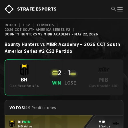
STRAFE ESPORTS
INICIO
|
CS2
|
TORNEOS
|
2026 CCT SOUTH AMERICA SERIES #2
|
BOUNTY HUNTERS VS MIBR ACADEMY - MAY 22, 2026
Bounty Hunters
vs
MIBR Academy
–
2026 CCT South
America Series #2
CS2
Partido
2
-
1
MIB
BH
WIN
LOSE
Clasificación #94
Clasificación #161
VOTOS
149 Predicciones
BH
WIN
MIB
140 Votos
9 Votos