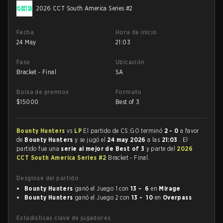
2026 CCT South America Series #2
Fecha
Hora de inicio
24 May
21:03
Fase
Ubicación
Bracket - Final
SA
Bolsa de premios
Formato
$
15000
Best of 3
Bounty Hunters
vs
LP
El partido de CS:GO terminó
2 - 0
a favor
de
Bounty Hunters
y se jugó el
24 may 2026
a las
21:03
. El
partido fue una
serie al mejor de Best of 3
y parte del
2026
CCT South America Series #2
Bracket - Final.
Desglose del partido
Bounty Hunters
ganó el Juego 1 con
13 - 6
en
Mirage
Bounty Hunters
ganó el Juego 2 con
13 - 10
en
Overpass
Estadísticas clave de jugadores