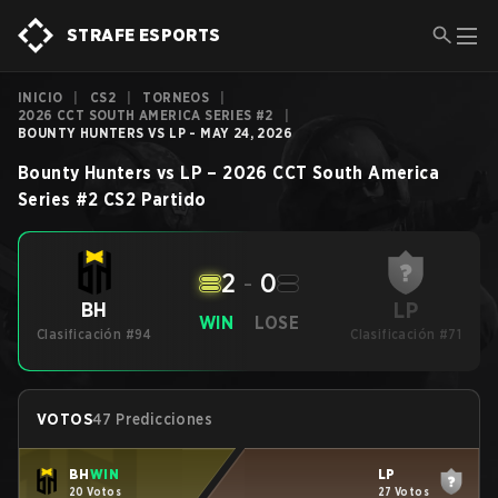
STRAFE ESPORTS
INICIO
|
CS2
|
TORNEOS
|
2026 CCT SOUTH AMERICA SERIES #2
|
BOUNTY HUNTERS VS LP - MAY 24, 2026
Bounty Hunters
vs
LP
–
2026 CCT South America
Series #2
CS2
Partido
2
-
0
LP
BH
WIN
LOSE
Clasificación #94
Clasificación #71
VOTOS
47 Predicciones
BH
WIN
LP
20 Votos
27 Votos