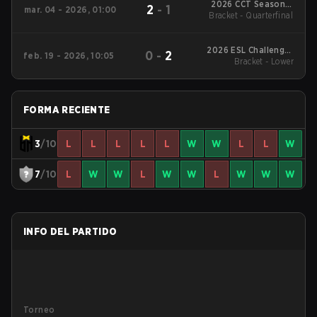
2026 CCT Season 3
2
-
1
mar. 04 - 2026, 01:00
Bracket - Quarterfinal
South American
Series #9
2026 ESL Challenger
0
-
2
feb. 19 - 2026, 10:05
League Season 51:
Bracket - Lower
South America - Cup
#1
FORMA RECIENTE
3
/10
L
L
L
L
L
W
W
L
L
W
7
/10
L
W
W
L
W
W
L
W
W
W
INFO DEL PARTIDO
Torneo