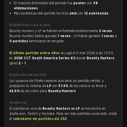
El máximo eliminador del partido fue
ponter
con
38
eliminaciones
.
Más asistencias del partido las hizo
zmb
con
12 asistencias
.
Estadísticas cara a cara
Bounty Hunters y LP se habían enfrentado anteriormente
2 veces
.
Bounty Hunters había ganado
1 veces
, LP había ganado
1 veces
y
0 partidos
terminaron en empate.
El último partido entre ellos
se jugó el 4 mar 2026 a las 13:00
en
2026 CCT South America Series #2
donde
Bounty Hunters
ganó
2 - 1
.
Predicción del partido
Los usuarios de Strafe creyeron que sería un partido reñido, y
predijeron la victoria de
LP
con
57.4%
de los votos a su favor y
42.6%
de los votos para
Bounty Hunters
.
Dónde ver
El partido en vivo de
Bounty Hunters vs LP
se transmitió en
strafe.com, Twitch y Youtube. Para ver más partidos como este, visita
el
calendario de partidos de CS2
.