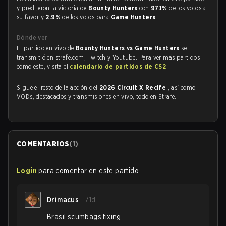
y predijeron la victoria de
Bounty Hunters
con
97.1%
de los votos a
su favor y
2.9%
de los votos para
Game Hunters
.
Dónde ver
El partido en vivo de
Bounty Hunters vs Game Hunters
se
transmitió en strafe.com, Twitch y Youtube. Para ver más partidos
como este, visita el
calendario de partidos de CS2
.
Sigue el resto de la acción del
2026 Circuit X Recife
, así como
VODs, destacados y transmisiones en vivo, todo en Strafe.
COMENTARIOS
(
1
)
Login
para comentar en este partido
Drimacus
71d
Brasil scumbags fixing