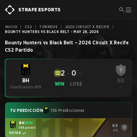
STRAFE ESPORTS
INICIO
|
CS2
|
TORNEOS
|
2026 CIRCUIT X RECIFE
|
BOUNTY HUNTERS VS BLACK BELT - MAY 28, 2026
Bounty Hunters
vs
Black Belt
–
2026 Circuit X Recife
CS2
Partido
2
-
0
BB
BH
WIN
LOSE
Clasificación #95
-
TU PREDICCIÓN
156 Predicciones
BH
WIN
BB
148 points
4%
VOTED