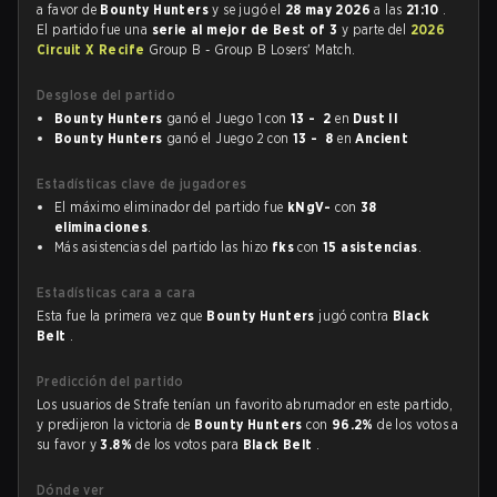
a favor de
Bounty Hunters
y se jugó el
28 may 2026
a las
21:10
.
El partido fue una
serie al mejor de Best of 3
y parte del
2026
Circuit X Recife
Group B - Group B Losers' Match.
Desglose del partido
Bounty Hunters
ganó el Juego 1 con
13 - 2
en
Dust II
Bounty Hunters
ganó el Juego 2 con
13 - 8
en
Ancient
Estadísticas clave de jugadores
El máximo eliminador del partido fue
kNgV-
con
38
eliminaciones
.
Más asistencias del partido las hizo
fks
con
15 asistencias
.
Estadísticas cara a cara
Esta fue la primera vez que
Bounty Hunters
jugó contra
Black
Belt
.
Predicción del partido
Los usuarios de Strafe tenían un favorito abrumador en este partido,
y predijeron la victoria de
Bounty Hunters
con
96.2%
de los votos a
su favor y
3.8%
de los votos para
Black Belt
.
Dónde ver