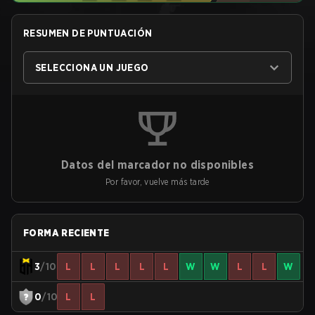
RESUMEN DE PUNTUACIÓN
SELECCIONA UN JUEGO
Datos del marcador no disponibles
Por favor, vuelve más tarde
FORMA RECIENTE
3
/10
L
L
L
L
L
W
W
L
L
W
0
/10
L
L