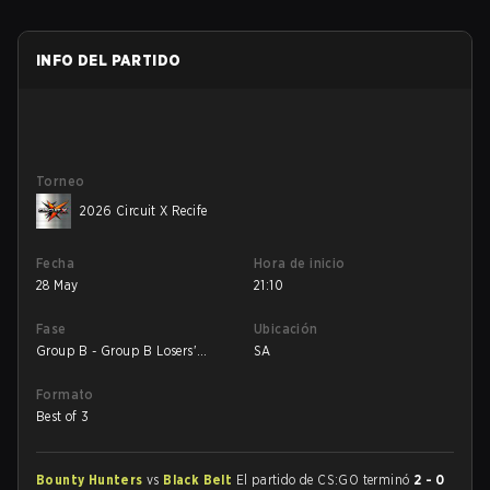
INFO DEL PARTIDO
Torneo
2026 Circuit X Recife
Fecha
Hora de inicio
28 May
21:10
Fase
Ubicación
Group B - Group B Losers'
SA
Match
Formato
Best of 3
Bounty Hunters
vs
Black Belt
El partido de CS:GO terminó
2 - 0