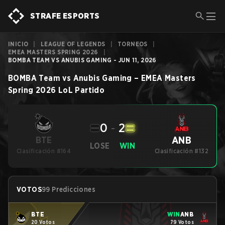
STRAFE ESPORTS
INICIO
|
LEAGUE OF LEGENDS
|
TORNEOS
|
EMEA MASTERS SPRING 2026
|
BOMBA TEAM VS ANUBIS GAMING - JUN 11, 2026
BOMBA Team
vs
Anubis Gaming
–
EMEA Masters
Spring 2026
LoL
Partido
0
-
2
ANB
BTE
LOSE
WIN
Clasificación #164
Clasificación #132
VOTOS
99 Predicciones
BTE
WIN
ANB
20 Votos
79 Votos