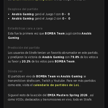
Desglose del partido
Anubis Gaming
ganó el Juego 1 con
0 - 0
Anubis Gaming
ganó el Juego 2 con
0 - 0
Estadísticas cara a cara
Esta fue la primera vez que
BOMBA Team
jugó contra
Anubis
Gaming
.
Predicción del partido
Los usuarios de Strafe tenían un favorito abrumador en este partido,
y predijeron la victoria de
Anubis Gaming
con
79.8%
de los votos a
su favor y
20.2%
de los votos para
BOMBA Team
.
Dónde ver
El partido en vivo de
BOMBA Team vs Anubis Gaming
se
transmitió en strafe.com, Twitch y Youtube. Para ver más partidos
como este, visita el
calendario de partidos de LoL
.
Sigue el resto de la acción del
EMEA Masters Spring 2026
, así
como VODs, destacados y transmisiones en vivo, todo en Strafe.