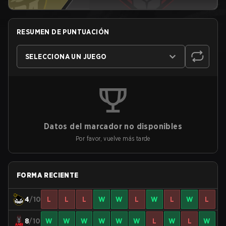
RESUMEN DE PUNTUACIÓN
SELECCIONA UN JUEGO
Datos del marcador no disponibles
Por favor, vuelve más tarde
FORMA RECIENTE
4
/10
L
L
L
W
W
L
W
L
W
L
8
/10
W
W
W
W
W
W
L
W
L
W