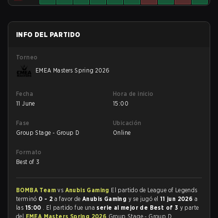
INFO DEL PARTIDO
Torneo
EMEA Masters Spring 2026
Fecha
Hora de inicio
11 June
15:00
Fase
Ubicación
Group Stage - Group D
Online
Formato
Best of 3
BOMBA Team
vs
Anubis Gaming
El partido de League of Legends
terminó
0 - 2
a favor de
Anubis Gaming
y se jugó el
11 jun 2026
a
las
15:00
. El partido fue una
serie al mejor de Best of 3
y parte
del
EMEA Masters Spring 2026
Group Stage - Group D.