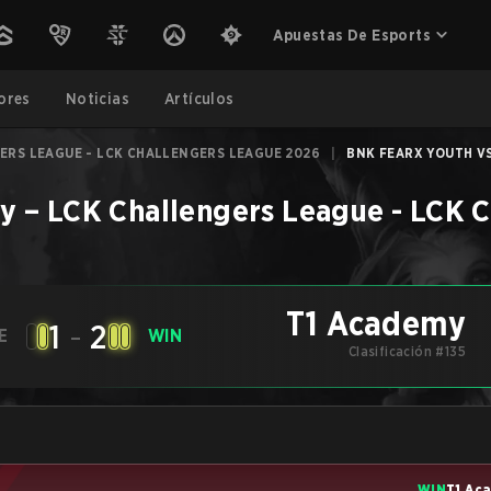
Apuestas De Esports
ores
Noticias
Artículos
ERS LEAGUE - LCK CHALLENGERS LEAGUE 2026
|
BNK FEARX YOUTH VS
my
–
LCK Challengers League - LCK 
T1 Academy
1
-
2
E
WIN
Clasificación #135
WIN
T1 Ac