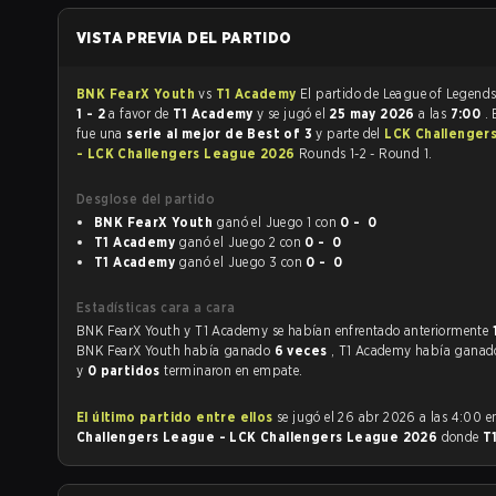
VISTA PREVIA DEL PARTIDO
BNK FearX Youth
vs
T1 Academy
1 - 2
a favor de
T1 Academy
y se jugó el
25 may 2026
a las
7:00
. 
fue una
serie al mejor de Best of 3
y parte del
LCK Challenger
- LCK Challengers League 2026
Rounds 1-2 - Round 1.
Desglose del partido
BNK FearX Youth
ganó el Juego 1 con
0 - 0
T1 Academy
ganó el Juego 2 con
0 - 0
T1 Academy
ganó el Juego 3 con
0 - 0
Estadísticas cara a cara
BNK FearX Youth y T1 Academy se habían enfrentado anteriormente
BNK FearX Youth había ganado
6 veces
, T1 Academy había gana
y
0 partidos
terminaron en empate.
El último partido entre ellos
se jugó el 26 abr 2026 a las 4:00 
Challengers League - LCK Challengers League 2026
donde
T