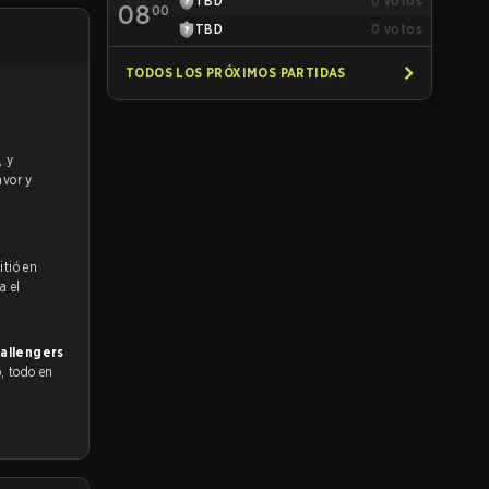
TBD
0
votos
08
00
TBD
0
votos
TODOS LOS PRÓXIMOS PARTIDAS
avor y
itió en
a el
allengers