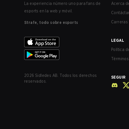
La experiencia número uno para fans de
Acerca de
esports en la web y móvil.
Contácta
Carreras
Strafe, todo sobre esports
LEGAL
Política 
Términos 
2026
Sidledes AB. Todos los derechos
SEGUIR
reservados.