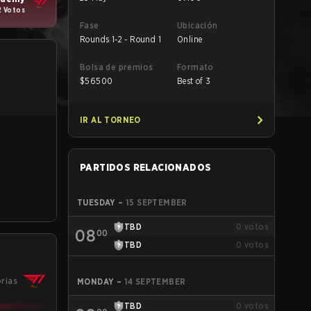
2 Votos
Fase
Ubicación
Rounds 1-2 - Round 1
Online
Bolsa de premios
Formato
$
56500
Best of 3
IR AL TORNEO
PARTIDOS RELACIONADOS
TUESDAY
–
15 SEPTEMBER
TBD
0
votos
08
00
TBD
0
votos
orias
MONDAY
–
14 SEPTEMBER
TBD
0
votos