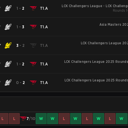
LCK Challengers League - LCK Challen
Y
1
-
2
T1.A
Rounds 1-
Asia Masters 20
Y
1
-
3
T1.A
LCK Challengers League 20
Y
3
-
2
T1.A
LCK Challengers League 2025 Rounds 
Y
1
-
2
T1.A
LCK Challengers League 2025 Rounds 
Y
0
-
2
T1.A
L
L
7
/10
W
W
L
W
L
W
L
W