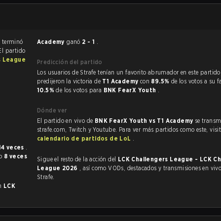
El partido de League of Legends terminó
Academy
ganó
2 - 1
.
El partido
s League
Predicción del partido
Los usuarios de Strafe tenían un favorito abrumador en este partido, y
predijeron la victoria de
T1 Academy
con
89.5%
de los votos a su f
10.5%
de los votos para
BNK FearX Youth
.
Dónde ver
El partido en vivo de
BNK FearX Youth vs T1 Academy
se transm
strafe.com, Twitch y Youtube. Para ver más partidos como este, visit
calendario de partidos de LoL
.
14 veces
.
do
8 veces
Sigue el resto de la acción del
LCK Challengers League - LCK Ch
League 2026
, así como VODs, destacados y transmisiones en vivo, todo en
Strafe.
en
LCK
1