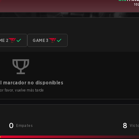
10
ME 2
GAME 3
l marcador no disponibles
or favor, vuelve más tarde
0
8
Empates
Vict