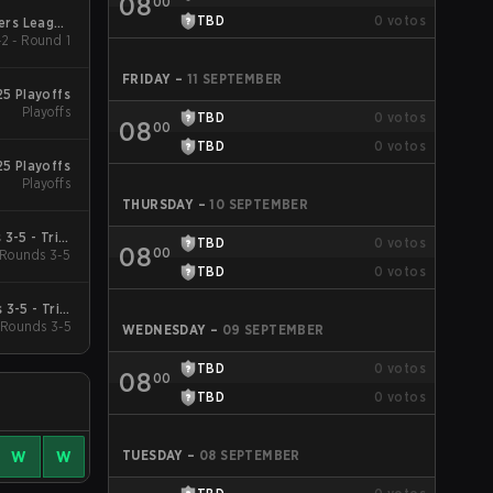
08
00
TBD
0
votos
gers League
2 - Round 1
2026
FRIDAY
–
11 SEPTEMBER
25 Playoffs
Playoffs
TBD
0
votos
08
00
TBD
0
votos
25 Playoffs
Playoffs
THURSDAY
–
10 SEPTEMBER
3-5 - Trial
TBD
0
votos
08
00
Rounds 3-5
Group
TBD
0
votos
3-5 - Trial
Rounds 3-5
Group
WEDNESDAY
–
09 SEPTEMBER
TBD
0
votos
08
00
TBD
0
votos
TUESDAY
–
08 SEPTEMBER
W
W