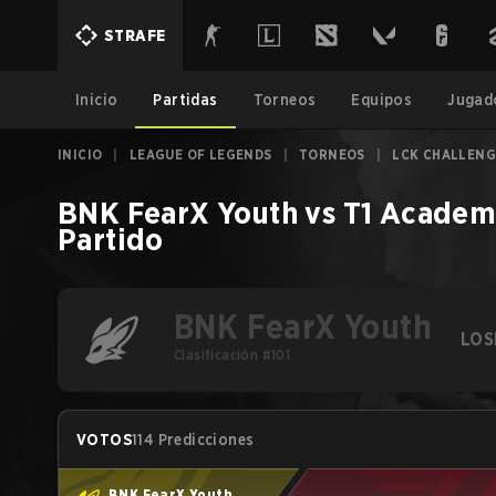
STRAFE
Inicio
Partidas
Torneos
Equipos
Jugad
INICIO
|
LEAGUE OF LEGENDS
|
TORNEOS
|
LCK CHALLENG
BNK FearX Youth
vs
T1 Acade
Partido
BNK FearX Youth
LOS
Clasificación #101
VOTOS
114 Predicciones
BNK FearX Youth