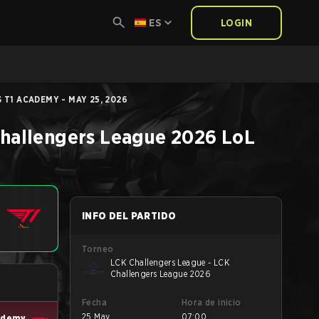
ES
LOGIN
 T1 ACADEMY - MAY 25, 2026
Challengers League 2026
LoL
INFO DEL PARTIDO
Torneo
LCK Challengers League - LCK
Challengers League 2026
Fecha
Hora de inicio
25 May
07:00
ademy