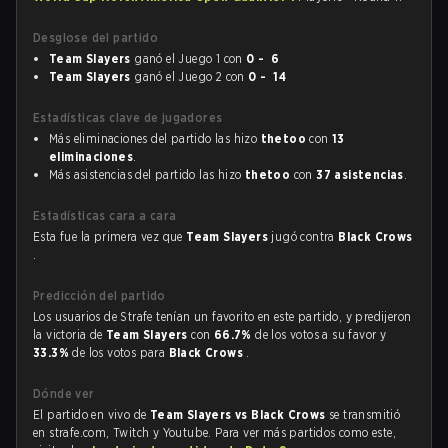
Desglose del partido
Team Slayers
ganó el Juego 1 con
0 - 6
Team Slayers
ganó el Juego 2 con
0 - 14
Estadísticas clave de jugadores
Más eliminaciones del partido las hizo
thetoo
con
13
eliminaciones
.
Más asistencias del partido las hizo
thetoo
con
37 asistencias
.
Estadísticas cara a cara
Esta fue la primera vez que
Team Slayers
jugó contra
Black Crows
.
Predicción del partido
Los usuarios de Strafe tenían un favorito en este partido, y predijeron
la victoria de
Team Slayers
con
66.7%
de los votos a su favor y
33.3%
de los votos para
Black Crows
.
Dónde ver
El partido en vivo de
Team Slayers vs Black Crows
se transmitió
en strafe.com, Twitch y Youtube. Para ver más partidos como este,