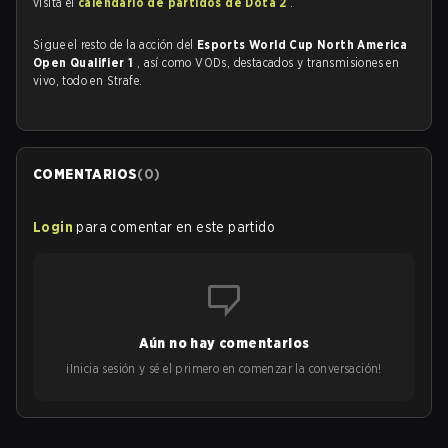
visita el
calendario de partidos de Dota 2
.
Sigue el resto de la acción del
Esports World Cup North America
Open Qualifier 1
, así como VODs, destacados y transmisiones en
vivo, todo en Strafe.
COMENTARIOS
(
0
)
Login
para comentar en este partido
Aún no hay comentarios
¡Inicia sesión y sé el primero en comenzar la conversación!