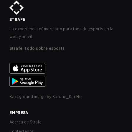
STRAFE
La experiencia número uno para fans de esports en la
web y móvil.
Strafe, todo sobre esports
Background image by
Karuhe_KarlHe
EMPRESA
Acerca de Strafe
Contáctanos