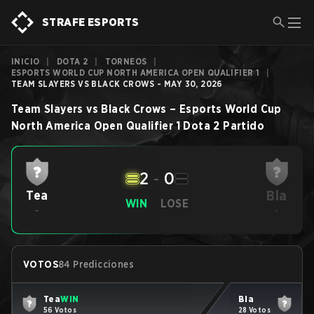
STRAFE ESPORTS
INICIO
|
DOTA 2
|
TORNEOS
|
ESPORTS WORLD CUP NORTH AMERICA OPEN QUALIFIER 1
|
TEAM SLAYERS VS BLACK CROWS - MAY 30, 2026
Team Slayers
vs
Black Crows
–
Esports World Cup
North America Open Qualifier 1
Dota 2
Partido
2
-
0
Bla
Tea
WIN
LOSE
-
-
VOTOS
84 Predicciones
Tea
WIN
Bla
56 Votos
28 Votos