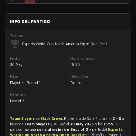
INFO DEL PARTIDO
Torneo
Esports World Cup North America Open Qualifier 1
Fecha
Hora de inicio
30 May
16:55
Fase
Ubicación
Playoffs - Round 1
Online
Formato
Best of 3
Team Slayers
vs
Black Crows
El partido de Dota 2 terminó
2 - 0
a
favor de
Team Slayers
y se jugó el
30 may 2026
a las
16:55
. El
partido fue una
serie al mejor de Best of 3
y parte del
Esports
World Cup North America Open Qualifier 1
Playoffs - Round 1.