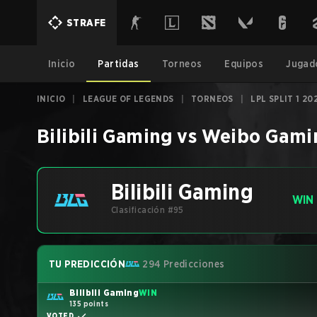
STRAFE
Inicio
Partidas
Torneos
Equipos
Jugad
INICIO
|
LEAGUE OF LEGENDS
|
TORNEOS
|
LPL SPLIT 1 2
Bilibili Gaming
vs
Weibo Gami
Bilibili Gaming
WIN
Clasificación #95
TU PREDICCIÓN
294 Predicciones
Bilibili Gaming
WIN
135 points
VOTED