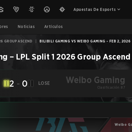
Apuestas De Esports
ores
Noticias
Artículos
026 GROUP ASCEND
|
BILIBILI GAMING VS WEIBO GAMING - FEB 2, 2026
ng
–
LPL Split 1 2026 Group Ascend
Weibo Gaming
2
-
0
LOSE
Clasificación #7
Weibo G