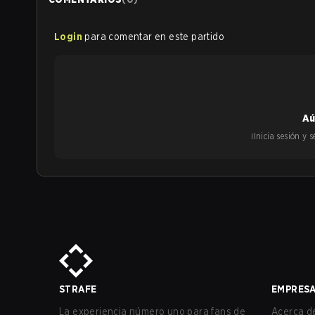
Login
para comentar en este partido
Aú
¡Inicia sesión y
STRAFE
EMPRES
La experiencia número uno para fans de
Acerca de