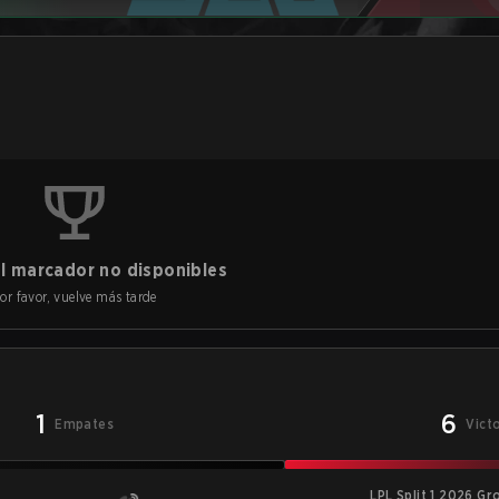
l marcador no disponibles
or favor, vuelve más tarde
1
6
Empates
Vict
LPL Split 1 2026 G