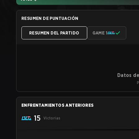
RESUMEN DE PUNTUACIÓN
RESUMEN DEL PARTIDO
GAME 1
Datos de
P
ENFRENTAMIENTOS ANTERIORES
15
Victorias