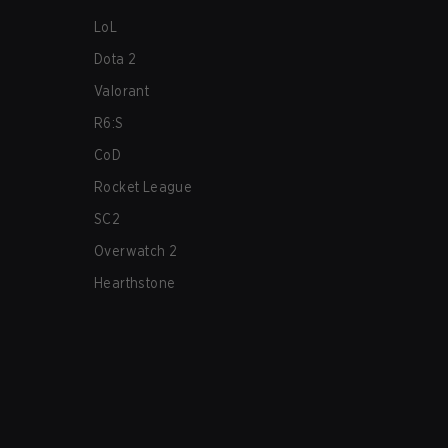
LoL
Dota 2
Valorant
R6:S
CoD
Rocket League
SC2
Overwatch 2
Hearthstone