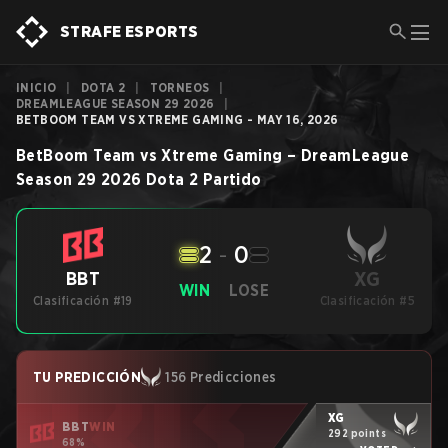
STRAFE ESPORTS
INICIO
|
DOTA 2
|
TORNEOS
|
DREAMLEAGUE SEASON 29 2026
|
BETBOOM TEAM VS XTREME GAMING - MAY 16, 2026
BetBoom Team
vs
Xtreme Gaming
–
DreamLeague
Season 29 2026
Dota 2
Partido
2
-
0
XG
BBT
WIN
LOSE
Clasificación #19
Clasificación #5
TU PREDICCIÓN
156 Predicciones
XG
BBT
WIN
292 points
68%