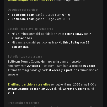
Desglose del partido
BetBoom Team
ganó el Juego 1 con
0 - 6
BetBoom Team
ganó el Juego 2 con
0 - 1
Estadísticas clave de jugadores
Más eliminaciones del partido las hizo
NothingToSay
con
7
eliminaciones
.
Más asistencias del partido las hizo
NothingToSay
con
26
asistencias
.
Estadísticas cara a cara
BetBoom Team y Xtreme Gaming se habían enfrentado
anteriormente
20 veces
. BetBoom Team había ganado
10 veces
,
Xtreme Gaming había ganado
8 veces
y
2 partidos
terminaron en
empate.
El último partido entre ellos
se jugó el 9 mar 2026 a las 8:00 en
DreamLeague Season 29 2026
donde
Xtreme Gaming
ganó
2 - 1
.
Predicción del partido