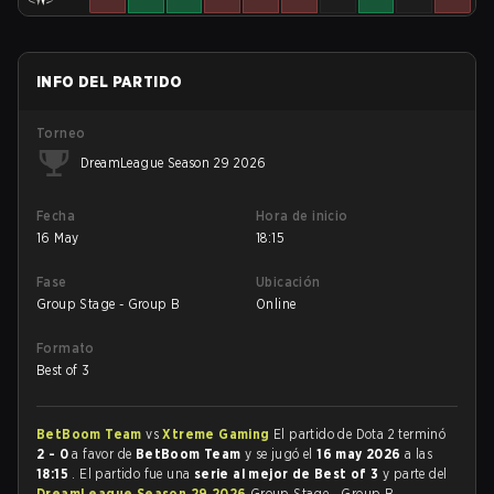
INFO DEL PARTIDO
Torneo
DreamLeague Season 29 2026
Fecha
Hora de inicio
16 May
18:15
Fase
Ubicación
Group Stage - Group B
Online
Formato
Best of 3
BetBoom Team
vs
Xtreme Gaming
El partido de Dota 2 terminó
2 - 0
a favor de
BetBoom Team
y se jugó el
16 may 2026
a las
18:15
. El partido fue una
serie al mejor de Best of 3
y parte del
DreamLeague Season 29 2026
Group Stage - Group B.