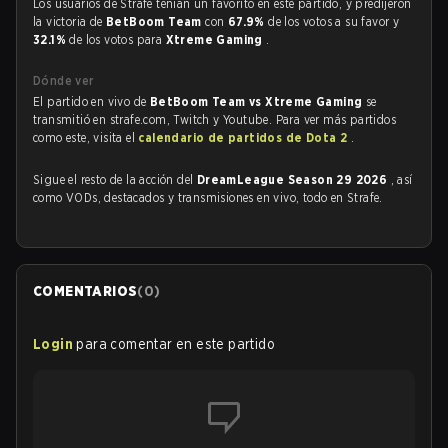
Los usuarios de Strafe tenían un favorito en este partido, y predijeron
la victoria de
BetBoom Team
con
67.9%
de los votos a su favor y
32.1%
de los votos para
Xtreme Gaming
.
Dónde ver
El partido en vivo de
BetBoom Team vs Xtreme Gaming
se
transmitió en strafe.com, Twitch y Youtube. Para ver más partidos
como este, visita el
calendario de partidos de Dota 2
.
Sigue el resto de la acción del
DreamLeague Season 29 2026
, así
como VODs, destacados y transmisiones en vivo, todo en Strafe.
COMENTARIOS
(
0
)
Login
para comentar en este partido