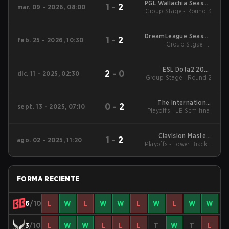
PGL Wallachia Season
1
-
2
mar. 09 - 2026, 08:00
Group Stage - Round 3
7 Main Tournament
DreamLeague Season
1
-
2
feb. 25 - 2026, 10:30
Group Stgae 2 -
28
February 25
ESL Dota2 2025
2
-
0
dic. 11 - 2025, 02:30
DreamLeague Season
Group Stage - Round 2
27 Main Event
The International
0
-
2
sept. 13 - 2025, 07:10
Playoffs - LB Semifinal
2025 Main Event
Clavision Masters
1
-
2
ago. 02 - 2025, 11:20
Playoffs - Lower Bracket
2025: Snow Ruyi
Semifinal
FORMA RECIENTE
6
/10
L
W
L
W
W
L
W
L
W
W
3
/10
L
W
W
L
L
L
T
W
T
L