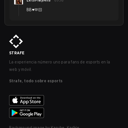
LetsPlayNils
895d
BB♥️🫶🏻
STRAFE
La experiencia número uno para fans de esports en la
web y móvil.
Strafe, todo sobre esports
Background image by
Karuhe_KarlHe