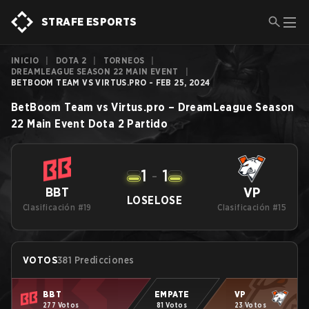
STRAFE ESPORTS
INICIO
|
DOTA 2
|
TORNEOS
|
DREAMLEAGUE SEASON 22 MAIN EVENT
|
BETBOOM TEAM VS VIRTUS.PRO - FEB 25, 2024
BetBoom Team
vs
Virtus.pro
–
DreamLeague Season
22 Main Event
Dota 2
Partido
1
-
1
VP
BBT
LOSE
LOSE
Clasificación #19
Clasificación #15
VOTOS
381 Predicciones
BBT
EMPATE
VP
277 Votos
81 Votos
23 Votos