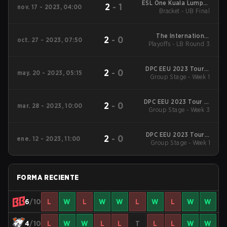
ESL One Kuala Lumpur
2
-
1
nov. 17 - 2023, 04:00
Bracket - UB Final
2023 Regionals
Eastern Europe
The International
2
-
0
oct. 27 - 2023, 07:50
Playoffs - LB Round 3
2023 Main Event
DPC EEU 2023 Tour 3
2
-
0
may. 20 - 2023, 05:15
Group Stage - Week 1
Division I
DPC EEU 2023 Tour 2:
2
-
0
mar. 28 - 2023, 10:00
Division I
Group Stage - Week 3
DPC EEU 2023 Tour 1:
2
-
0
ene. 12 - 2023, 11:00
Group Stage - Week 1
Division I
FORMA RECIENTE
6
/10
L
W
L
W
W
L
W
L
W
W
4
/10
L
W
W
L
L
T
L
L
W
W