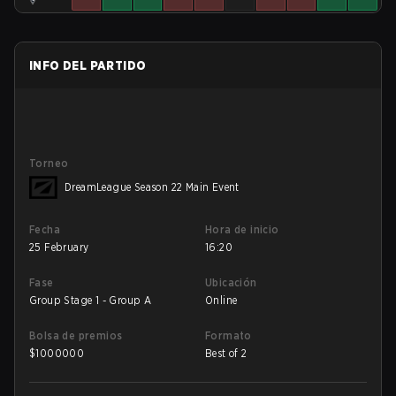
INFO DEL PARTIDO
Torneo
DreamLeague Season 22 Main Event
Fecha
Hora de inicio
25 February
16:20
Fase
Ubicación
Group Stage 1 - Group A
Online
Bolsa de premios
Formato
$
1000000
Best of 2