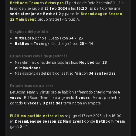
BetBoom Team
vs
Virtus.pro
El partido de Dota 2 terminó
1 - 1
a
favor de
y se jugó el
25 feb 2024
a las
16:20
. El partido fue una
serie al mejor de Best of 2
y parte del
DreamLeague Season
22 Main Event
Group Stage 1 - Group A.
Desglose del partido
Virtus.pro
ganó el Juego 1 con
34 - 23
BetBoom Team
ganó el Juego 2 con
25 - 14
Estadísticas clave de jugadores
Más eliminaciones del partido las hizo
Noticed
con
23
eliminaciones
.
Más asistencias del partido las hizo
fng
con
34 asistencias
.
Estadísticas cara a cara
BetBoom Team y Virtus.pro se habían enfrentado anteriormente
6
veces
. BetBoom Team había ganado
6 veces
, Virtus.pro había
ganado
0 veces
y
0 partidos
terminaron en empate.
El último partido entre ellos
se jugó el 17 nov 2023 a las 16:00
en
DreamLeague Season 22 Main Event
donde
BetBoom Team
ganó
2 - 1
.