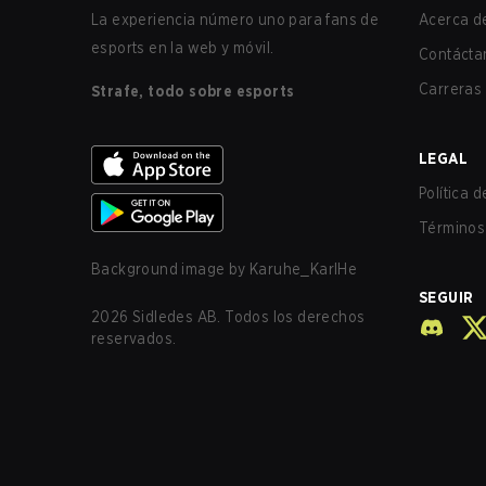
La experiencia número uno para fans de
Acerca de
esports en la web y móvil.
Contácta
Carreras
Strafe, todo sobre esports
LEGAL
Política 
Términos 
Background image by
Karuhe_KarlHe
SEGUIR
2026
Sidledes AB. Todos los derechos
reservados.