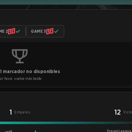
ME 2
GAME 3
l marcador no disponibles
or favor, vuelve más tarde
1
12
Empates
Vict
DreamLeague 