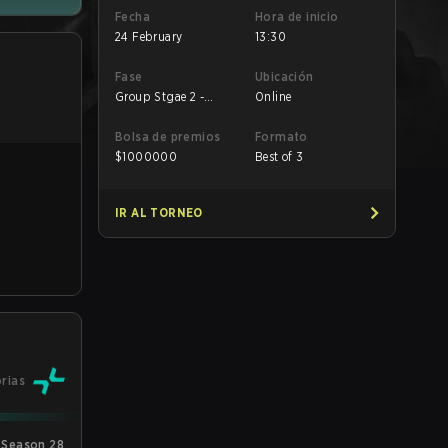
Fecha
Hora de inicio
24 February
13:30
Fase
Ubicación
Group Stgae 2 -
Online
February 24
Bolsa de premios
Formato
$
1000000
Best of 3
IR AL TORNEO
orias
Season 28