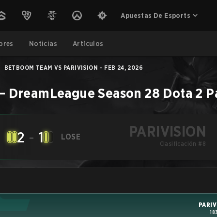
Apuestas De Esports
ores
Noticias
Artículos
BETBOOM TEAM VS PARIVISION - FEB 24, 2026
–
DreamLeague Season 28
Dota 2
P
PARIVISION
2
-
1
LOSE
Clasificación #8
PARIV
18