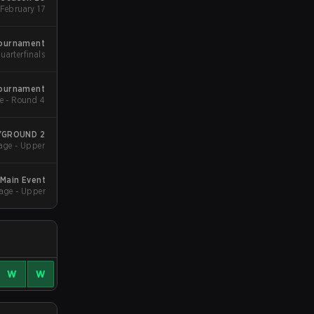
Group Stage 1 - February 17
Tournament
uarterfinals
Tournament
Group Stage - Round 4
AYGROUND 2
age - Upper
 Main Event
age - Upper
W
W