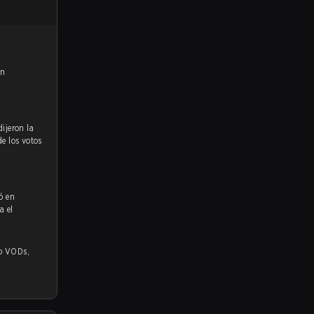
en
de los votos
ó en
a el
s,