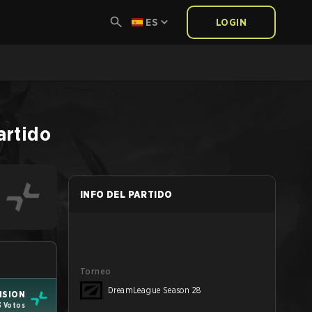
ES
LOGIN
artido
INFO DEL PARTIDO
Torneo
DreamLeague Season 28
ISION
3 Votos