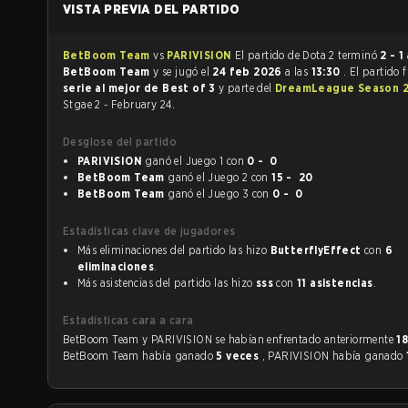
VISTA PREVIA DEL PARTIDO
BetBoom Team
vs
PARIVISION
El partido de Dota 2 terminó
2 - 1
BetBoom Team
y se jugó el
24 feb 2026
a las
13:30
. El partido 
serie al mejor de Best of 3
y parte del
DreamLeague Season 
Stgae 2 - February 24.
Desglose del partido
PARIVISION
ganó el Juego 1 con
0 - 0
BetBoom Team
ganó el Juego 2 con
15 - 20
BetBoom Team
ganó el Juego 3 con
0 - 0
Estadísticas clave de jugadores
Más eliminaciones del partido las hizo
ButterflyEffect
con
6
eliminaciones
.
Más asistencias del partido las hizo
sss
con
11 asistencias
.
Estadísticas cara a cara
BetBoom Team y PARIVISION se habían enfrentado anteriormente
1
BetBoom Team había ganado
5 veces
, PARIVISION había ganado