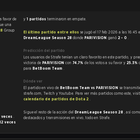
a favor de
y
1 partidos
terminaron en empate.
fue una
28
Group
El último partido entre ellos
se jugó el 17 feb 2026 a las 16:45 
DreamLeague Season 28
donde
PARIVISION
ganó
2 - 0
.
Predicción del partido
Los usuarios de Strafe tenían un claro favorito en este partido, y predijeron la
victoria de
PARIVISION
con
74.7%
de los votos a su favor y
25.3%
para
BetBoom Team
.
Dónde ver
El partido en vivo de
BetBoom Team vs PARIVISION
se transmiti
strafe.com, Twitch y Youtube. Para ver más partidos como este, visit
calendario de partidos de Dota 2
.
Sigue el resto de la acción del
DreamLeague Season 28
, así como VOD
8 veces
.
destacados y transmisiones en vivo, todo en Strafe.
12 veces