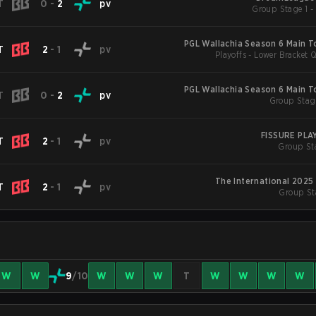
T
0
-
2
pv
PGL Wallachia Season 6 Main 
T
2
-
1
pv
Playoffs - Lower Bracket Q
PGL Wallachia Season 6 Main 
T
0
-
2
pv
FISSURE PL
T
2
-
1
pv
Group St
The International 2025
T
2
-
1
pv
Group St
W
W
9
/10
W
W
W
T
W
W
W
W