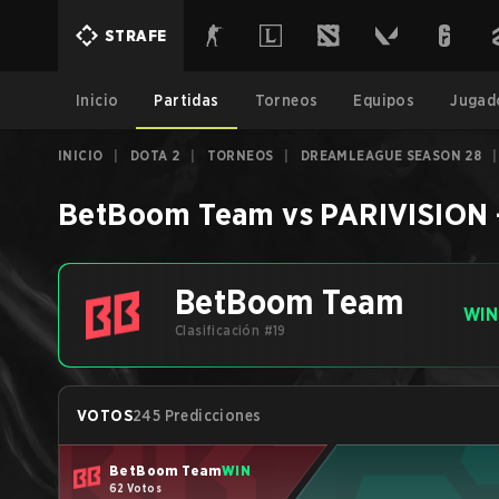
STRAFE
Inicio
Partidas
Torneos
Equipos
Jugad
INICIO
|
DOTA 2
|
TORNEOS
|
DREAMLEAGUE SEASON 28
|
BetBoom Team
vs
PARIVISION
BetBoom Team
WIN
Clasificación #19
VOTOS
245 Predicciones
BetBoom Team
WIN
62 Votos