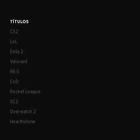
TÍTULOS
CS2
LoL
Dota 2
Valorant
R6:S
CoD
Rocket League
SC2
Overwatch 2
Hearthstone