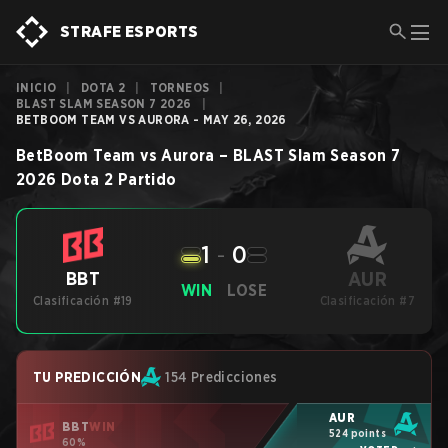
STRAFE ESPORTS
INICIO
|
DOTA 2
|
TORNEOS
|
BLAST SLAM SEASON 7 2026
|
BETBOOM TEAM VS AURORA - MAY 26, 2026
BetBoom Team
vs
Aurora
–
BLAST Slam Season 7
2026
Dota 2
Partido
1
-
0
AUR
BBT
WIN
LOSE
Clasificación #19
Clasificación #7
TU PREDICCIÓN
154 Predicciones
AUR
BBT
WIN
524 points
60%