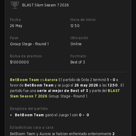
BLAST Slam Season 7 2026
Fecha
Hora de inicio
26 May
12:50
Fase
Ubicación
Group Stage - Round 1
Online
Bolsa de premios
Formato
$
1000000
Best of 3
BetBoom Team
vs
Aurora
El partido de Dota 2 terminó
1 - 0
a
favor de
BetBoom Team
y se jugó el
26 may 2026
a las
12:50
. El
partido fue una
serie al mejor de Best of 3
y parte del
BLAST
Slam Season 7 2026
Group Stage - Round 1.
Desglose del partido
BetBoom Team
ganó el Juego 1 con
0 - 0
Estadísticas cara a cara
BetBoom Team y Aurora se habían enfrentado anteriormente
2