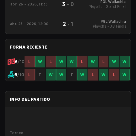
PGL Wallachia
3
-
0
abr. 26 - 2026, 11:35
Playoffs - Grand Final
PGL Wallachia
2
-
1
abr. 25 - 2026, 12:00
Playoffs - UB Finals
FORMA RECIENTE
6
/10
L
W
L
W
W
L
W
L
W
W
5
/10
L
T
W
W
T
W
L
W
L
W
INFO DEL PARTIDO
Torneo