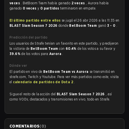
veces
. BetBoom Team había ganado
2 veces
, Aurora había
ganado
0 veces
y
0 partidos
terminaron en empate.
El último partido entre ellos
se jugó el 26 abr 2026 a las 11:35 en
BLAST Slam Season 7 2026
donde
BetBoom Team
ganó
3 - 0
.
Predicción del partido
Los usuarios de Strafe tenían un favorito en este partido, y predijeron
la victoria de
BetBoom Team
con
60.4%
de los votos a su favor y
39.6%
de los votos para
Aurora
.
Dónde ver
El partido en vivo de
BetBoom Team vs Aurora
se transmitió en
strafe.com, Twitch y Youtube. Para ver más partidos como este, visita
el
calendario de partidos de Dota 2
.
Sigue el resto de la acción del
BLAST Slam Season 7 2026
, así
como VODs, destacados y transmisiones en vivo, todo en Strafe.
COMENTARIOS
(
0
)