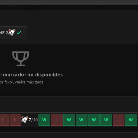
ME 2
l marcador no disponibles
or favor, vuelve más tarde
L
L
7
/10
W
L
W
W
W
W
L
W