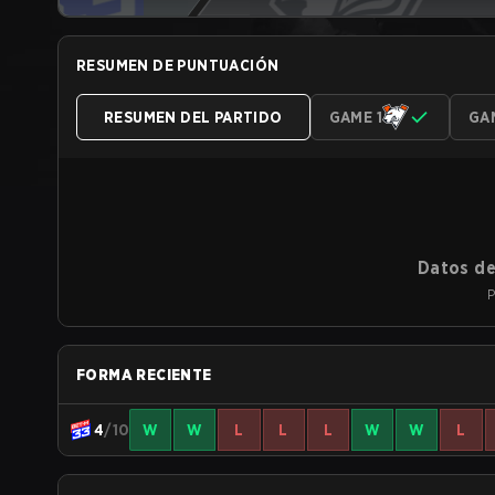
RESUMEN DE PUNTUACIÓN
RESUMEN DEL PARTIDO
GAME 1
GA
Datos de
P
FORMA RECIENTE
4
/10
W
W
L
L
L
W
W
L