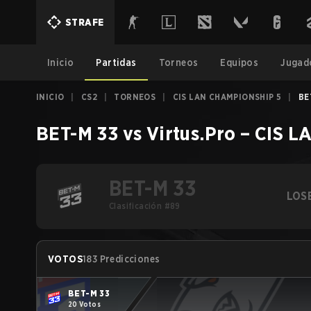
STRAFE
Inicio
Partidas
Torneos
Equipos
Jugad
INICIO
|
CS2
|
TORNEOS
|
CIS LAN CHAMPIONSHIP 5
|
BE
BET-M 33
vs
Virtus.Pro
–
CIS L
BET-M 33
LOS
Clasificación #89
VOTOS
183 Predicciones
BET-M 33
20 Votos