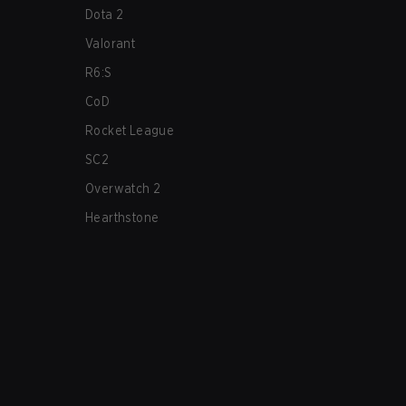
Dota 2
Valorant
R6:S
CoD
Rocket League
SC2
Overwatch 2
Hearthstone