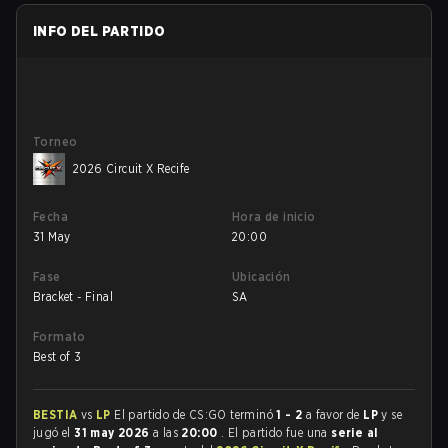
INFO DEL PARTIDO
Torneo
2026 Circuit X Recife
Fecha
Hora de inicio
31 May
20:00
Fase
Ubicación
Bracket - Final
SA
Formato
Best of 3
BESTIA
vs
LP
El partido de CS:GO terminó
1 - 2
a favor de
LP
y se
jugó el
31 may 2026
a las
20:00
. El partido fue una
serie al