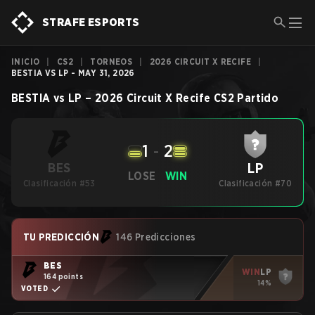
STRAFE ESPORTS
INICIO
|
CS2
|
TORNEOS
|
2026 CIRCUIT X RECIFE
|
BESTIA VS LP - MAY 31, 2026
BESTIA
vs
LP
–
2026 Circuit X Recife
CS2
Partido
1
-
2
LP
BES
LOSE
WIN
Clasificación #53
Clasificación #70
TU PREDICCIÓN
146 Predicciones
BES
WIN
LP
164 points
14%
VOTED