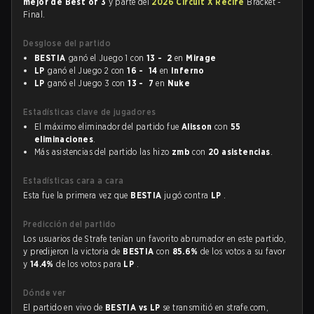
mejor de Best of 3
y parte del
2026 Circuit X Recife
Bracket -
Final.
Desglose del partido
BESTIA
ganó el Juego 1 con
13 - 2
en
Mirage
LP
ganó el Juego 2 con
16 - 14
en
Inferno
LP
ganó el Juego 3 con
13 - 7
en
Nuke
Estadísticas clave de jugadores
El máximo eliminador del partido fue
Alisson
con
55
eliminaciones
.
Más asistencias del partido las hizo
zmb
con
20 asistencias
.
Estadísticas cara a cara
Esta fue la primera vez que
BESTIA
jugó contra
LP
.
Predicción del partido
Los usuarios de Strafe tenían un favorito abrumador en este partido,
y predijeron la victoria de
BESTIA
con
85.6%
de los votos a su favor
y
14.4%
de los votos para
LP
.
Dónde ver
El partido en vivo de
BESTIA vs LP
se transmitió en strafe.com,