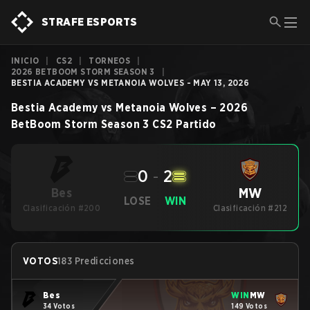
STRAFE ESPORTS
INICIO
|
CS2
|
TORNEOS
|
2026 BETBOOM STORM SEASON 3
|
BESTIA ACADEMY VS METANOIA WOLVES - MAY 13, 2026
Bestia Academy
vs
Metanoia Wolves
–
2026
BetBoom Storm Season 3
CS2
Partido
0
-
2
MW
Bes
LOSE
WIN
Clasificación #200
Clasificación #212
VOTOS
183 Predicciones
Bes
WIN
MW
34 Votos
149 Votos