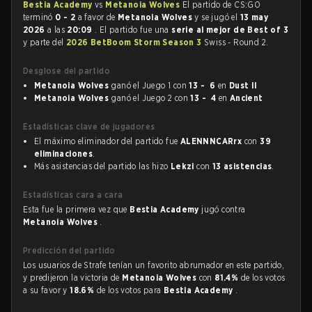
Bestia Academy
vs
Metanoia Wolves
El partido de CS:GO
terminó
0 - 2
a favor de
Metanoia Wolves
y se jugó el
13 may
2026
a las
20:09
. El partido fue una
serie al mejor de Best of 3
y parte del
2026 BetBoom Storm Season 3
Swiss - Round 2.
Desglose del partido
Metanoia Wolves
ganó el Juego 1 con
13 - 6
en
Dust II
Metanoia Wolves
ganó el Juego 2 con
13 - 4
en
Ancient
Estadísticas clave de jugadores
El máximo eliminador del partido fue
ALENNNCARrx
con
39
eliminaciones
.
Más asistencias del partido las hizo
Lekzi
con
13 asistencias
.
Estadísticas cara a cara
Esta fue la primera vez que
Bestia Academy
jugó contra
Metanoia Wolves
.
Predicción del partido
Los usuarios de Strafe tenían un favorito abrumador en este partido,
y predijeron la victoria de
Metanoia Wolves
con
81.4%
de los votos
a su favor y
18.6%
de los votos para
Bestia Academy
.