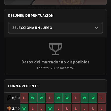
RESUMEN DE PUNTUACIÓN
SELECCIONA UN JUEGO
Datos del marcador no disponibles
Por favor, vuelve más tarde
FORMA RECIENTE
6
/10
L
W
W
L
W
W
L
W
W
L
2
/10
W
L
L
W
L
L
L
L
L
L