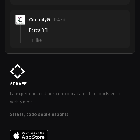
ConnolyG
1547d
Forza BBL
1
like
STRAFE
La experiencia número uno para fans de esports en la
web y móvil.
Strafe, todo sobre esports