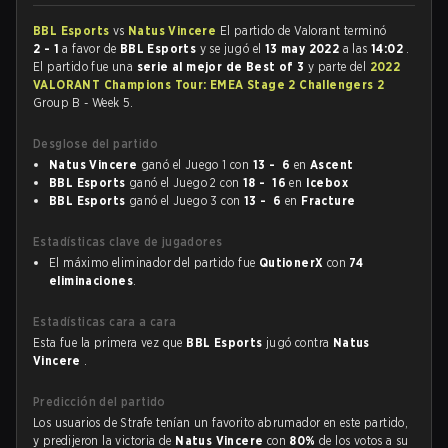
BBL Esports
vs
Natus Vincere
El partido de Valorant terminó
2 - 1
a favor de
BBL Esports
y se jugó el
13 may 2022
a las
14:02
.
El partido fue una
serie al mejor de Best of 3
y parte del
2022
VALORANT Champions Tour: EMEA Stage 2 Challengers 2
Group B - Week 5.
Desglose del partido
Natus Vincere
ganó el Juego 1 con
13 - 6
en
Ascent
BBL Esports
ganó el Juego 2 con
18 - 16
en
Icebox
BBL Esports
ganó el Juego 3 con
13 - 6
en
Fracture
Estadísticas clave de jugadores
El máximo eliminador del partido fue
QutionerX
con
74
eliminaciones
.
Estadísticas cara a cara
Esta fue la primera vez que
BBL Esports
jugó contra
Natus
Vincere
.
Predicción del partido
Los usuarios de Strafe tenían un favorito abrumador en este partido,
y predijeron la victoria de
Natus Vincere
con
80%
de los votos a su