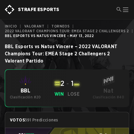
STRAFE ESPORTS
INICIO
|
VALORANT
|
TORNEOS
|
2022 VALORANT CHAMPIONS TOUR: EMEA STAGE 2 CHALLENGERS 2
|
BBL ESPORTS VS NATUS VINCERE - MAY 13, 2022
BBL Esports
vs
Natus Vincere
–
2022 VALORANT
Champions Tour: EMEA Stage 2 Challengers 2
Valorant
Partido
2
-
1
Nat
BBL
WIN
LOSE
Clasificación #20
Clasificación #40
VOTOS
591 Predicciones