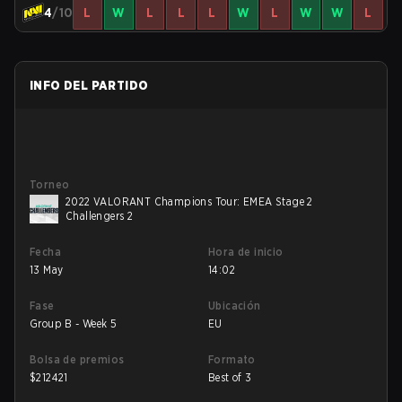
4
/10
L
W
L
L
L
W
L
W
W
L
INFO DEL PARTIDO
Torneo
2022 VALORANT Champions Tour: EMEA Stage 2
Challengers 2
Fecha
Hora de inicio
13 May
14:02
Fase
Ubicación
Group B - Week 5
EU
Bolsa de premios
Formato
$
212421
Best of 3