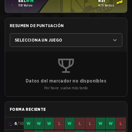
BBL
WIN
Nat
118 Votos
473 Votos
RESUMEN DE PUNTUACIÓN
SELECCIONA UN JUEGO
Datos del marcador no disponibles
Por favor, vuelve más tarde
FORMA RECIENTE
6
/10
W
W
W
L
W
L
L
W
W
L