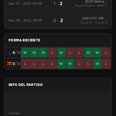
2023 Valorant
1
-
2
mar. 31 - 2023, 04:00
Round Robin - Week 3
Champions Tour:
EMEA League
2022 VCT: EMEA
0
-
2
feb. 19 - 2022, 06:05
Stage 1 Challengers 1
Group B - Group B
FORMA RECIENTE
6
/10
W
W
W
L
W
L
L
W
W
L
3
/10
L
L
L
L
W
W
L
L
W
L
INFO DEL PARTIDO
Torneo