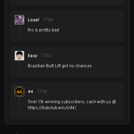
Loyal
779d
fnc is pretty bad
Easy
779d
Brazilian Butt Lift got no chances
44
779d
Over 1.1k winning subscribers, cash with us @
https://dubclub.win/r/44/