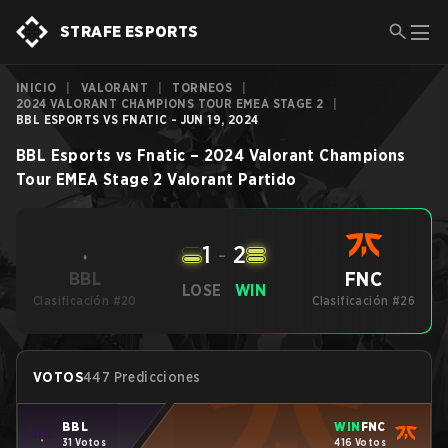
STRAFE ESPORTS
INICIO
|
VALORANT
|
TORNEOS
|
2024 VALORANT CHAMPIONS TOUR EMEA STAGE 2
|
BBL ESPORTS VS FNATIC - JUN 19, 2024
BBL Esports
vs
Fnatic
–
2024 Valorant Champions
Tour EMEA Stage 2
Valorant
Partido
1
-
2
FNC
BBL
LOSE
WIN
Clasificación #20
Clasificación #26
VOTOS
447 Predicciones
BBL
WIN
FNC
31 Votos
416 Votos