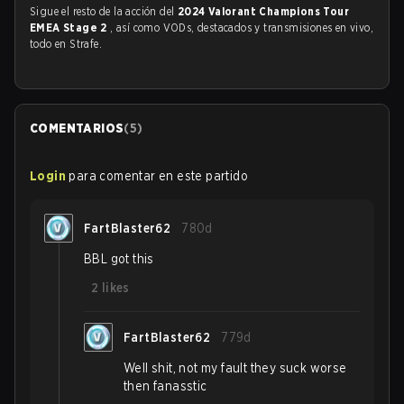
Sigue el resto de la acción del
2024 Valorant Champions Tour
EMEA Stage 2
, así como VODs, destacados y transmisiones en vivo,
todo en Strafe.
COMENTARIOS
(
5
)
Login
para comentar en este partido
FartBlaster62
780d
BBL got this
2
likes
FartBlaster62
779d
Well shit, not my fault they suck worse
then fanasstic