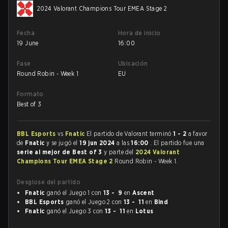
2024 Valorant Champions Tour EMEA Stage 2
Fecha
Hora de inicio
19 June
16:00
Fase
Ubicación
Round Robin - Week 1
EU
Formato
Best of 3
BBL Esports
vs
Fnatic
El partido de Valorant terminó
1 - 2
a favor
de
Fnatic
y se jugó el
19 jun 2024
a las
16:00
. El partido fue una
serie al mejor de Best of 3
y parte del
2024 Valorant
Champions Tour EMEA Stage 2
Round Robin - Week 1.
Desglose del partido
Fnatic
ganó el Juego 1 con
13 - 9
en
Ascent
BBL Esports
ganó el Juego 2 con
13 - 11
en
Bind
Fnatic
ganó el Juego 3 con
13 - 11
en
Lotus