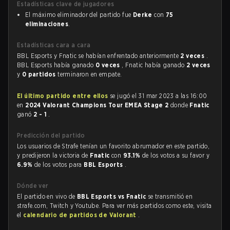
Estadísticas clave de jugadores
El máximo eliminador del partido fue
Derke
con
75
eliminaciones
.
Estadísticas cara a cara
BBL Esports y Fnatic se habían enfrentado anteriormente
2 veces
.
BBL Esports había ganado
0 veces
, Fnatic había ganado
2 veces
y
0 partidos
terminaron en empate.
El último partido entre ellos
se jugó el 31 mar 2023 a las 16:00
en
2024 Valorant Champions Tour EMEA Stage 2
donde
Fnatic
ganó
2 - 1
.
Predicción del partido
Los usuarios de Strafe tenían un favorito abrumador en este partido,
y predijeron la victoria de
Fnatic
con
93.1%
de los votos a su favor y
6.9%
de los votos para
BBL Esports
.
Dónde ver
El partido en vivo de
BBL Esports vs Fnatic
se transmitió en
strafe.com, Twitch y Youtube. Para ver más partidos como este, visita
el
calendario de partidos de Valorant
.