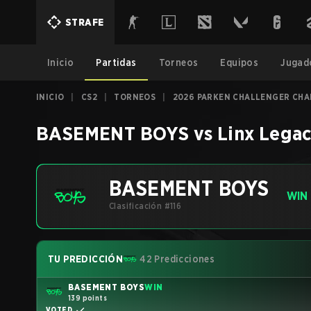
STRAFE
Inicio
Partidas
Torneos
Equipos
Jugad
INICIO
|
CS2
|
TORNEOS
|
2026 PARKEN CHALLENGER CHA
BASEMENT BOYS
vs
Linx Legac
BASEMENT BOYS
WIN
Clasificación #116
TU PREDICCIÓN
42 Predicciones
BASEMENT BOYS
WIN
139 points
VOTED