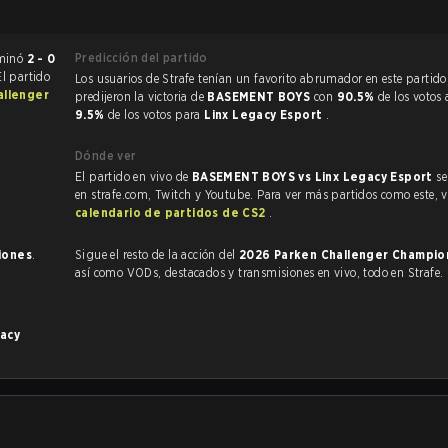
Predicción del partido
de CS:GO terminó
2 - 0
El partido
Los usuarios de Strafe tenían un favorito abrumador en este partido, y
allenger
predijeron la victoria de
BASEMENT BOYS
con
90.5%
de los votos 
9.5%
de los votos para
Linx Legacy Esport
.
Dónde ver
El partido en vivo de
BASEMENT BOYS vs Linx Legacy Esport
se
en strafe.com, Twitch y Youtube. Para ver más partidos como este, vi
calendario de partidos de CS2
.
iones
.
Sigue el resto de la acción del
2026 Parken Challenger Champio
así como VODs, destacados y transmisiones en vivo, todo en Strafe.
gacy