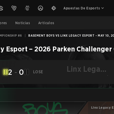
Apuestas De Esports
ores
Noticias
Artículos
MPIONSHIP #6
|
BASEMENT BOYS VS LINX LEGACY ESPORT - MAY 10, 2
y Esport
–
2026 Parken Challenger
Linx Legacy
2
-
0
LOSE
Esport
-
Linx Legacy 