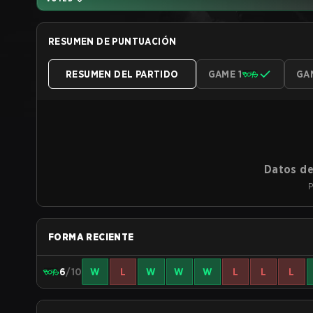
RESUMEN DE PUNTUACIÓN
RESUMEN DEL PARTIDO
GAME 1
GA
Datos de
P
FORMA RECIENTE
6
/10
W
L
W
W
W
L
L
L