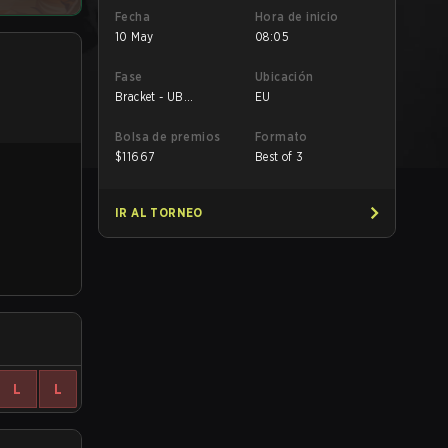
Fecha
Hora de inicio
10 May
08:05
Fase
Ubicación
Bracket - UB
EU
Quarterfinal
Bolsa de premios
Formato
$
11667
Best of 3
IR AL TORNEO
L
L