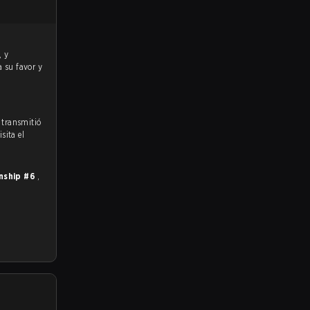
a su favor y
 transmitió
sita el
nship #6
,