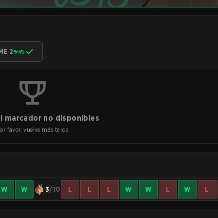
ME 2
l marcador no disponibles
or favor, vuelve más tarde
W
W
3
/10
L
L
L
W
W
L
W
L