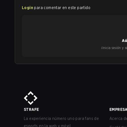
Login
para comentar en este partido
Aú
¡Inicia sesión y
STRAFE
EMPRES
La experiencia número uno para fans de
Acerca de
esports en la web y móvil.