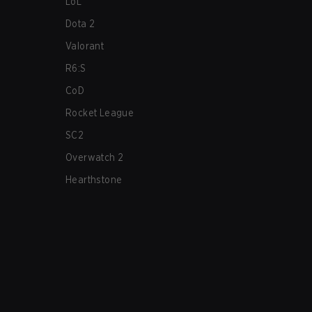
LoL
Dota 2
Valorant
R6:S
CoD
Rocket League
SC2
Overwatch 2
Hearthstone