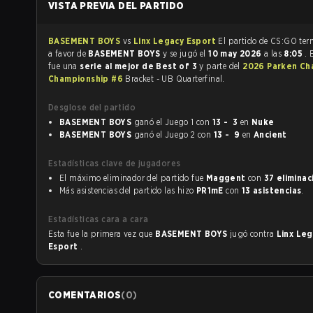
VISTA PREVIA DEL PARTIDO
BASEMENT BOYS
vs
Linx Legacy Esport
El partido 
a favor de
BASEMENT BOYS
y se jugó el
10 may 2026
a las
8:05
. 
fue una
serie al mejor de Best of 3
y parte del
2026 Parken Ch
Championship #6
Bracket - UB Quarterfinal.
Desglose del partido
BASEMENT BOYS
ganó el Juego 1 con
13 - 3
en
Nuke
BASEMENT BOYS
ganó el Juego 2 con
13 - 9
en
Ancient
Estadísticas clave de jugadores
El máximo eliminador del partido fue
Maggent
con
37 eliminac
Más asistencias del partido las hizo
PR1mE
con
13 asistencias
.
Estadísticas cara a cara
Esta fue la primera vez que
BASEMENT BOYS
jugó contra
Linx Le
Esport
.
COMENTARIOS
(
0
)