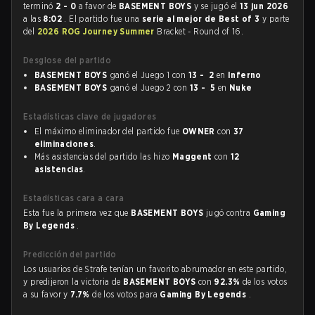
terminó
2 - 0
a favor de
BASEMENT BOYS
y se jugó el
13 jun 2026
a las
8:02
. El partido fue una
serie al mejor de Best of 3
y parte
del
2026 ROG Journey Summer
Bracket - Round of 16.
Desglose del partido
BASEMENT BOYS
ganó el Juego 1 con
13 - 2
en
Inferno
BASEMENT BOYS
ganó el Juego 2 con
13 - 5
en
Nuke
Estadísticas clave de jugadores
El máximo eliminador del partido fue
OWNER
con
37
eliminaciones
.
Más asistencias del partido las hizo
Maggent
con
12
asistencias
.
Estadísticas cara a cara
Esta fue la primera vez que
BASEMENT BOYS
jugó contra
Gaming
By Legends
.
Predicción del partido
Los usuarios de Strafe tenían un favorito abrumador en este partido,
y predijeron la victoria de
BASEMENT BOYS
con
92.3%
de los votos
a su favor y
7.7%
de los votos para
Gaming By Legends
.