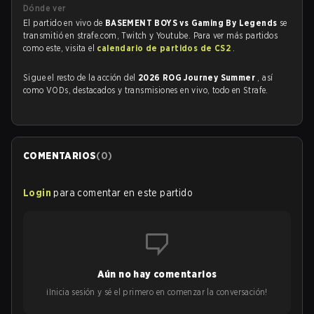
Dónde ver
El partido en vivo de
BASEMENT BOYS vs Gaming By Legends
se
transmitió en strafe.com, Twitch y Youtube. Para ver más partidos
como este, visita el
calendario de partidos de CS2
.
Sigue el resto de la acción del
2026 ROG Journey Summer
, así
como VODs, destacados y transmisiones en vivo, todo en Strafe.
COMENTARIOS
(
0
)
Login
para comentar en este partido
Aún no hay comentarios
¡Inicia sesión y sé el primero en comenzar la conversación!