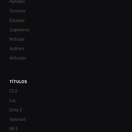
Partidas
Torneos
Equipos
Jugadores
Noticias
Authors
Artículos
TÍTULOS
CS2
LoL
Dota 2
Valorant
R6:S