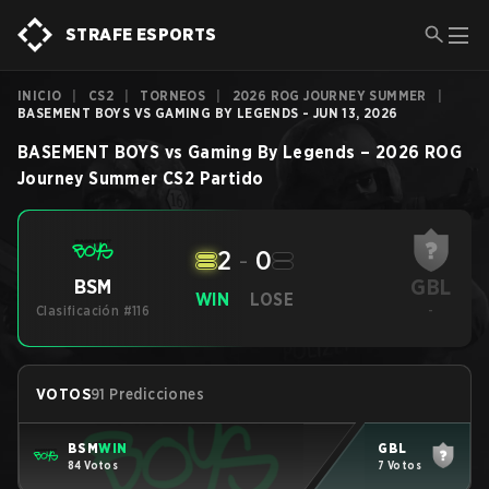
STRAFE ESPORTS
INICIO
|
CS2
|
TORNEOS
|
2026 ROG JOURNEY SUMMER
|
BASEMENT BOYS VS GAMING BY LEGENDS - JUN 13, 2026
BASEMENT BOYS
vs
Gaming By Legends
–
2026 ROG
Journey Summer
CS2
Partido
2
-
0
GBL
BSM
WIN
LOSE
Clasificación #116
-
VOTOS
91 Predicciones
BSM
WIN
GBL
84 Votos
7 Votos