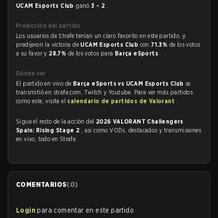
UCAM Esports Club
ganó
3 - 2
.
Predicción del partido
Los usuarios de Strafe tenían un claro favorito en este partido, y
predijeron la victoria de
UCAM Esports Club
con
71.3%
de los votos
a su favor y
28.7%
de los votos para
Barça eSports
.
Dónde ver
El partido en vivo de
Barça eSports vs UCAM Esports Club
se
transmitió en strafe.com, Twitch y Youtube. Para ver más partidos
como este, visita el
calendario de partidos de Valorant
.
Sigue el resto de la acción del
2026 VALORANT Challengers
Spain: Rising Stage 2
, así como VODs, destacados y transmisiones
en vivo, todo en Strafe.
COMENTARIOS
(
0
)
Login
para comentar en este partido