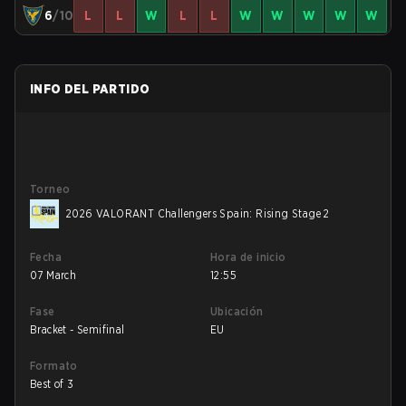
6
/10
L
L
W
L
L
W
W
W
W
W
INFO DEL PARTIDO
Torneo
2026 VALORANT Challengers Spain: Rising Stage 2
Fecha
Hora de inicio
07 March
12:55
Fase
Ubicación
Bracket - Semifinal
EU
Formato
Best of 3