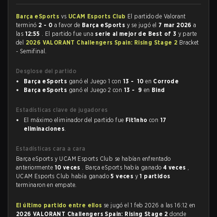
Barça eSports
vs
UCAM Esports Club
El partido de Valorant
terminó
2 - 0
a favor de
Barça eSports
y se jugó el
7 mar 2026
a
las
12:55
. El partido fue una
serie al mejor de Best of 3
y parte
del
2026 VALORANT Challengers Spain: Rising Stage 2
Bracket
- Semifinal.
Desglose del partido
Barça eSports
ganó el Juego 1 con
13 - 10
en
Corrode
Barça eSports
ganó el Juego 2 con
13 - 9
en
Bind
Estadísticas clave de jugadores
El máximo eliminador del partido fue
Fit1nho
con
17
eliminaciones
.
Estadísticas cara a cara
Barça eSports y UCAM Esports Club se habían enfrentado
anteriormente
10 veces
. Barça eSports había ganado
4 veces
,
UCAM Esports Club había ganado
5 veces
y
1 partidos
terminaron en empate.
El último partido entre ellos
se jugó el 1 feb 2026 a las 16:12 en
2026 VALORANT Challengers Spain: Rising Stage 2
donde