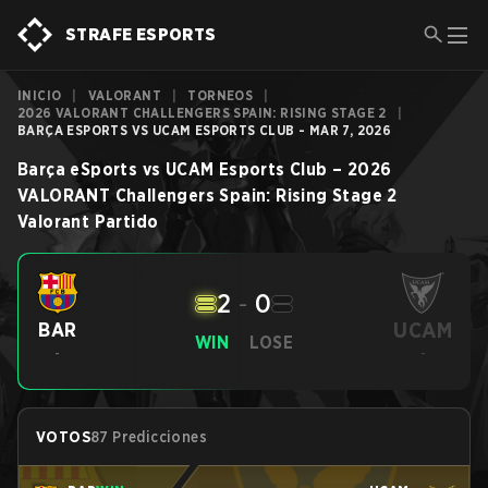
STRAFE ESPORTS
INICIO
|
VALORANT
|
TORNEOS
|
2026 VALORANT CHALLENGERS SPAIN: RISING STAGE 2
|
BARÇA ESPORTS VS UCAM ESPORTS CLUB - MAR 7, 2026
Barça eSports
vs
UCAM Esports Club
–
2026
VALORANT Challengers Spain: Rising Stage 2
Valorant
Partido
2
-
0
UCAM
BAR
WIN
LOSE
-
-
VOTOS
87 Predicciones