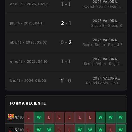
2026 VALORANT
1
-
1
ene. 13 - 2026, 06:05
Round- Robin - Round-
Challengers Spain
Rising Stage 1
Robin
2025 VALORANT
2
-
1
jul. 14 - 2025, 04:11
Challengers Spain
Group B - Group B
Rising Stage 3
2025 VALORANT
0
-
2
abr. 13 - 2025, 05:07
Round-Robin - Round 7
Challengers Spain
Rising Stage 2
2025 VALORANT
1
-
1
ene. 13 - 2025, 04:10
Round Robin - Regular
Challengers Spain
Rising Stage 1
Season
2024 VALORANT
1
-
0
jun. 11 - 2024, 06:00
Round Robin - Round
Challengers Spain:
Rising Split 2
12
FORMA RECIENTE
4
/10
L
W
L
L
L
L
L
W
W
W
6
/10
L
W
W
L
L
W
W
W
L
W