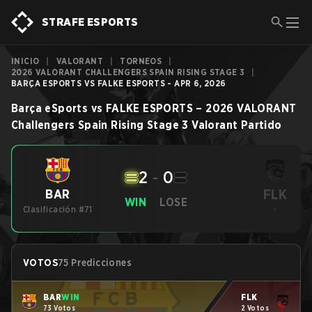
STRAFE ESPORTS
INICIO
|
VALORANT
|
TORNEOS
|
2026 VALORANT CHALLENGERS SPAIN RISING STAGE 3
|
BARÇA ESPORTS VS FALKE ESPORTS - APR 6, 2026
Barça eSports
vs
FALKE ESPORTS
–
2026 VALORANT
Challengers Spain Rising Stage 3
Valorant
Partido
2
-
0
FLK
BAR
WIN
LOSE
Clasificación #71
-
VOTOS
75 Predicciones
BAR
WIN
FLK
73 Votos
2 Votos