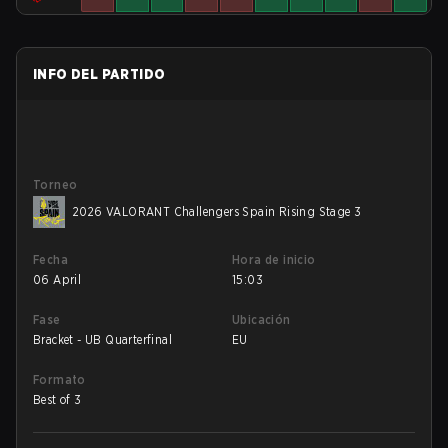
INFO DEL PARTIDO
Torneo
2026 VALORANT Challengers Spain Rising Stage 3
Fecha
Hora de inicio
06 April
15:03
Fase
Ubicación
Bracket - UB Quarterfinal
EU
Formato
Best of 3