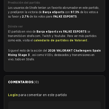
Predicción del partido
Los usuarios de Strafe tenían un favorito abrumador en este partido,
y predijeron la victoria de
Barça eSports
con
97.3%
de los votos a
su favor y
2.7%
de los votos para
FALKE ESPORTS
.
Dónde ver
El partido en vivo de
Barça eSports vs FALKE ESPORTS
se
transmitió en strafe.com, Twitch y Youtube. Para ver más partidos
como este, visita el
calendario de partidos de Valorant
.
Sigue el resto de la acción del
2026 VALORANT Challengers Spain
Rising Stage 3
, así como VODs, destacados y transmisiones en
vivo, todo en Strafe.
COMENTARIOS
(
0
)
Login
para comentar en este partido