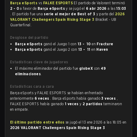
Barça eSports
vs
FALKE ESPORTS
El partido de Valorant terminó
2 - 0
a favor de
Barça eSports
y se jugó el
6 abr 2026
a las
15:03
. El partido fue una
serie al mejor de Best of 3
y parte del
2026
VALORANT Challengers Spain Rising Stage 3
Bracket - UB
Quarterfinal.
Desglose del partido
Barça eSports
ganó el Juego 1 con
13 - 10
en
Fracture
Barça eSports
ganó el Juego 2 con
13 - 11
en
Haven
Estadísticas clave de jugadores
El máximo eliminador del partido fue
globeX
con
49
eliminaciones
.
Estadísticas cara a cara
Barça eSports y FALKE ESPORTS se habían enfrentado
anteriormente
6 veces
. Barça eSports había ganado
3 veces
,
FALKE ESPORTS había ganado
1 veces
y
2 partidos
terminaron
en empate.
El último partido entre ellos
se jugó el 13 ene 2026 a las 18:05 en
2026 VALORANT Challengers Spain Rising Stage 3