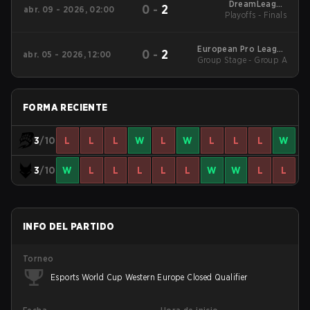
DreamLeague
0
-
2
abr. 09 - 2026, 02:00
Western Europe Open
Playoffs - Finals
Qualifier 1
European Pro League
0
-
2
abr. 05 - 2026, 12:00
Group Stage - Group A
Season 36 2026
FORMA RECIENTE
3
/10
L
L
L
W
L
W
L
L
L
W
3
/10
W
L
L
L
L
L
W
W
L
L
INFO DEL PARTIDO
Torneo
Esports World Cup Western Europe Closed Qualifier