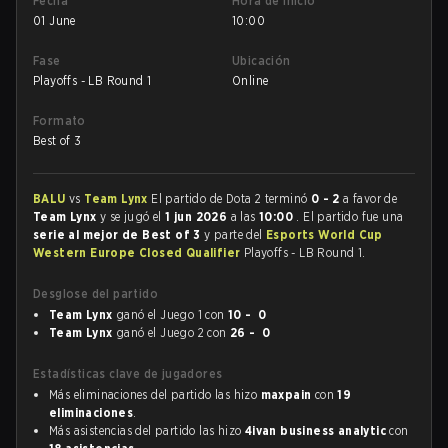
Fecha
Hora de inicio
01 June
10:00
Fase
Ubicación
Playoffs - LB Round 1
Online
Formato
Best of 3
BALU
vs
Team Lynx
El partido de Dota 2 terminó
0 - 2
a favor de
Team Lynx
y se jugó el
1 jun 2026
a las
10:00
. El partido fue una
serie al mejor de Best of 3
y parte del
Esports World Cup
Western Europe Closed Qualifier
Playoffs - LB Round 1.
Desglose del partido
Team Lynx
ganó el Juego 1 con
10 - 0
Team Lynx
ganó el Juego 2 con
26 - 0
Estadísticas clave de jugadores
Más eliminaciones del partido las hizo
maxpain
con
19
eliminaciones
.
Más asistencias del partido las hizo
4ivan business analytic
con