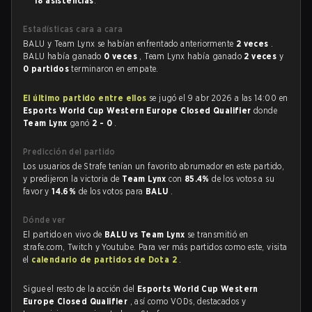
18 asistencias
.
Estadísticas cara a cara
BALU y Team Lynx se habían enfrentado anteriormente
2 veces
.
BALU había ganado
0 veces
, Team Lynx había ganado
2 veces
y
0 partidos
terminaron en empate.
El último partido entre ellos
se jugó el 9 abr 2026 a las 14:00 en
Esports World Cup Western Europe Closed Qualifier
donde
Team Lynx
ganó
2 - 0
.
Predicción del partido
Los usuarios de Strafe tenían un favorito abrumador en este partido,
y predijeron la victoria de
Team Lynx
con
85.4%
de los votos a su
favor y
14.6%
de los votos para
BALU
.
Dónde ver
El partido en vivo de
BALU vs Team Lynx
se transmitió en
strafe.com, Twitch y Youtube. Para ver más partidos como este, visita
el
calendario de partidos de Dota 2
.
Sigue el resto de la acción del
Esports World Cup Western
Europe Closed Qualifier
, así como VODs, destacados y