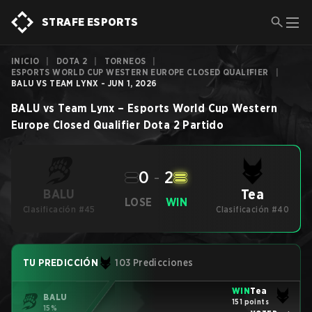
STRAFE ESPORTS
INICIO
|
DOTA 2
|
TORNEOS
|
ESPORTS WORLD CUP WESTERN EUROPE CLOSED QUALIFIER
|
BALU VS TEAM LYNX - JUN 1, 2026
BALU
vs
Team Lynx
–
Esports World Cup Western
Europe Closed Qualifier
Dota 2
Partido
0
-
2
Tea
BALU
LOSE
WIN
Clasificación #45
Clasificación #40
TU PREDICCIÓN
103 Predicciones
WIN
Tea
BALU
151 points
15%