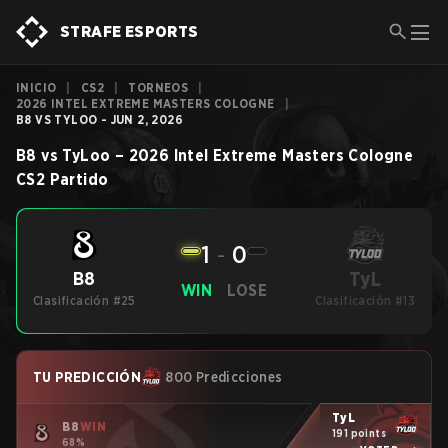
STRAFE ESPORTS
INICIO
|
CS2
|
TORNEOS
|
2026 INTEL EXTREME MASTERS COLOGNE
|
B8 VS TYLOO - JUN 2, 2026
B8
vs
TyLoo
–
2026 Intel Extreme Masters Cologne
CS2
Partido
1
-
0
TyL
B8
WIN
LOSE
Clasificación #25
Clasificación #13
TU PREDICCIÓN
800 Predicciones
TyL
B8
WIN
191 points
68%