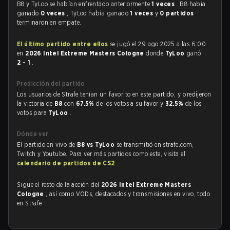
B8 y TyLoo se habían enfrentado anteriormente
1 veces
. B8 había
ganado
0 veces
, TyLoo había ganado
1 veces
y
0 partidos
terminaron en empate.
El último partido entre ellos
se jugó el 29 ago 2025 a las 6:00
en
2026 Intel Extreme Masters Cologne
donde
TyLoo
ganó
2 - 1
.
Predicción del partido
Los usuarios de Strafe tenían un favorito en este partido, y predijeron
la victoria de
B8
con
67.5%
de los votos a su favor y
32.5%
de los
votos para
TyLoo
.
Dónde ver
El partido en vivo de
B8 vs TyLoo
se transmitió en strafe.com,
Twitch y Youtube. Para ver más partidos como este, visita el
calendario de partidos de CS2
.
Sigue el resto de la acción del
2026 Intel Extreme Masters
Cologne
, así como VODs, destacados y transmisiones en vivo, todo
en Strafe.