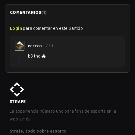
COMENTARIOS
(
1
)
Login
para comentar en este partido
ecccco
73d
b8 the 🐲
STRAFE
La experiencia número uno para fans de esports en la
web y móvil.
Strafe, todo sobre esports