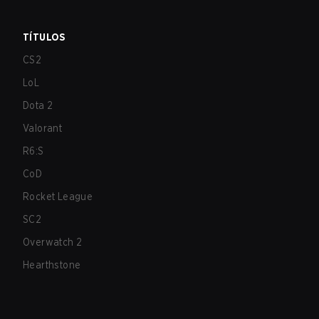
TÍTULOS
CS2
LoL
Dota 2
Valorant
R6:S
CoD
Rocket League
SC2
Overwatch 2
Hearthstone