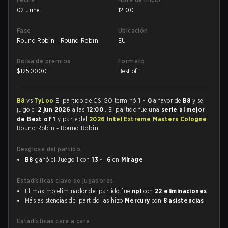
02 June
12:00
Fase
Ubicación
Round Robin - Round Robin
EU
Bolsa de premios
Formato
$
1250000
Best of 1
B8
vs
TyLoo
El partido de CS:GO terminó
1 - 0
a favor de
B8
y se
jugó el
2 jun 2026
a las
12:00
. El partido fue una
serie al mejor
de Best of 1
y parte del
2026 Intel Extreme Masters Cologne
Round Robin - Round Robin.
Desglose del partido
B8
ganó el Juego 1 con
13 - 6
en
Mirage
Estadísticas clave de jugadores
El máximo eliminador del partido fue
npl
con
22 eliminaciones
.
Más asistencias del partido las hizo
Mercury
con
8 asistencias
.
Estadísticas cara a cara