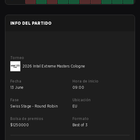
INFO DEL PARTIDO
Torneo
2026 Intel Extreme Masters Cologne
Fecha
Hora de inicio
13 June
09:00
Fase
Ubicación
Swiss Stage - Round Robin
EU
Bolsa de premios
Formato
$
1250000
Best of 3