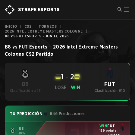
STRAFE ESPORTS
INICIO
|
CS2
|
TORNEOS
|
2026 INTEL EXTREME MASTERS COLOGNE
|
B8 VS FUT ESPORTS - JUN 13, 2026
B8
vs
FUT Esports
–
2026 Intel Extreme Masters
Cologne
CS2
Partido
1
-
2
FUT
B8
LOSE
WIN
Clasificación #23
Clasificación #10
TU PREDICCIÓN
646 Predicciones
WIN
FUT
B8
159 points
10%