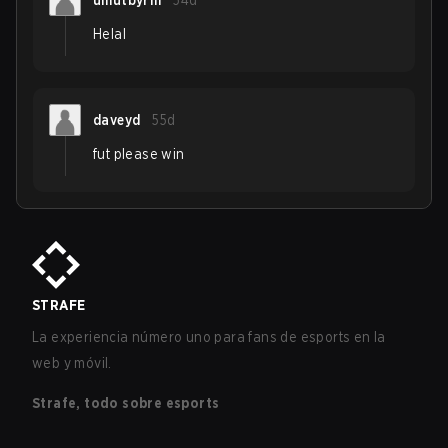
umutbyrm
54d
Helal
daveyd
55d
fut please win
STRAFE
La experiencia número uno para fans de esports en la
web y móvil.
Strafe, todo sobre esports