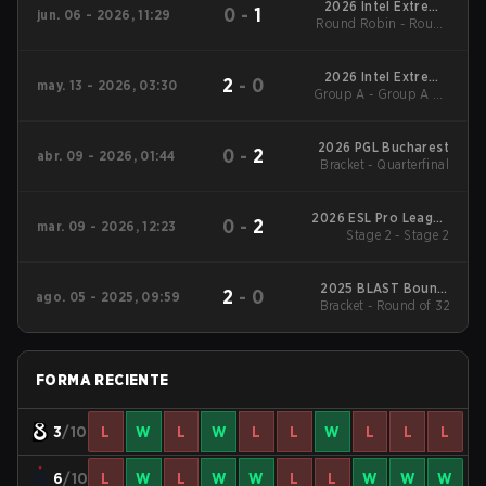
2026 Intel Extreme
0
-
1
jun. 06 - 2026, 11:29
Round Robin - Round
Masters Cologne
Robin
2026 Intel Extreme
2
-
0
may. 13 - 2026, 03:30
Group A - Group A LB
Masters Atlanta
Semifinal
2026 PGL Bucharest
0
-
2
abr. 09 - 2026, 01:44
Bracket - Quarterfinal
2026 ESL Pro League
0
-
2
mar. 09 - 2026, 12:23
Stage 2 - Stage 2
Season 23
2025 BLAST Bounty
2
-
0
ago. 05 - 2025, 09:59
Bracket - Round of 32
Fall
FORMA RECIENTE
3
/10
L
W
L
W
L
L
W
L
L
L
6
/10
L
W
L
W
W
L
L
W
W
W