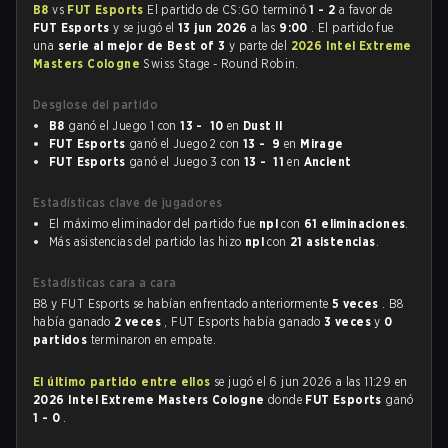
B8
vs
FUT Esports
El partido de CS:GO terminó
1 - 2
a favor de
FUT Esports
y se jugó el
13 jun 2026
a las
9:00
. El partido fue
una
serie al mejor de Best of 3
y parte del
2026 Intel Extreme
Masters Cologne
Swiss Stage - Round Robin.
Desglose del partido
B8
ganó el Juego 1 con
13 - 10
en
Dust II
FUT Esports
ganó el Juego 2 con
13 - 9
en
Mirage
FUT Esports
ganó el Juego 3 con
13 - 11
en
Ancient
Estadísticas clave de jugadores
El máximo eliminador del partido fue
npl
con
61 eliminaciones
.
Más asistencias del partido las hizo
npl
con
21 asistencias
.
Estadísticas cara a cara
B8 y FUT Esports se habían enfrentado anteriormente
5 veces
. B8
había ganado
2 veces
, FUT Esports había ganado
3 veces
y
0
partidos
terminaron en empate.
El último partido entre ellos
se jugó el 6 jun 2026 a las 11:29 en
2026 Intel Extreme Masters Cologne
donde
FUT Esports
ganó
1 - 0
.