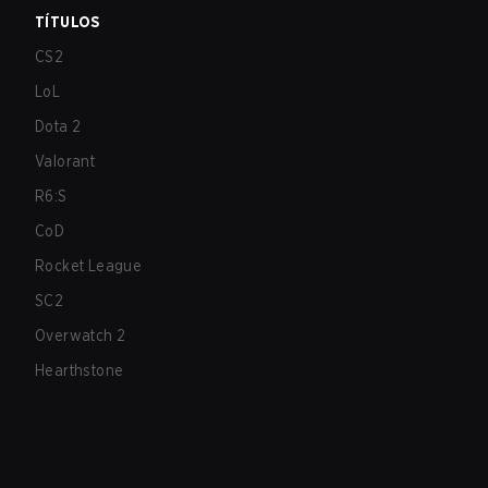
TÍTULOS
CS2
LoL
Dota 2
Valorant
R6:S
CoD
Rocket League
SC2
Overwatch 2
Hearthstone