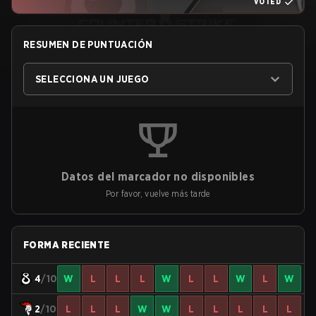
VOTED
RESUMEN DE PUNTUACIÓN
SELECCIONA UN JUEGO
Datos del marcador no disponibles
Por favor, vuelve más tarde
FORMA RECIENTE
4
/10
W
L
L
L
W
L
L
W
L
W
2
/10
L
L
L
W
W
L
L
L
L
L