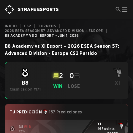
STRAFE ESPORTS
INICIO
|
CS2
|
TORNEOS
|
2026 ESEA SEASON 57: ADVANCED DIVISION - EUROPE
|
B8 ACADEMY VS XI ESPORT - JUN 1, 2026
B8 Academy
vs
XI Esport
–
2026 ESEA Season 57:
Advanced Division - Europe
CS2
Partido
2
-
0
XI
B8
WIN
LOSE
Clasificación #171
-
TU PREDICCIÓN
157 Predicciones
XI
B8
WIN
467 points
72%