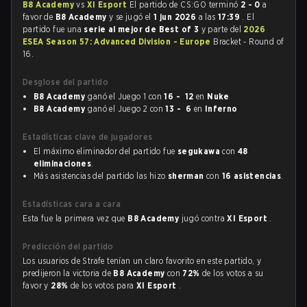
B8 Academy
vs
XI Esport
El partido de CS:GO terminó
2 - 0
a
favor de
B8 Academy
y se jugó el
1 jun 2026
a las
17:39
. El
partido fue una
serie al mejor de Best of 3
y parte del
2026
ESEA Season 57: Advanced Division - Europe
Bracket - Round of
16.
Desglose del partido
B8 Academy
ganó el Juego 1 con
16 - 12
en
Nuke
B8 Academy
ganó el Juego 2 con
13 - 6
en
Inferno
Estadísticas clave de jugadores
El máximo eliminador del partido fue
segukawa
con
48
eliminaciones
.
Más asistencias del partido las hizo
sherman
con
16 asistencias
.
Estadísticas cara a cara
Esta fue la primera vez que
B8 Academy
jugó contra
XI Esport
.
Predicción del partido
Los usuarios de Strafe tenían un claro favorito en este partido, y
predijeron la victoria de
B8 Academy
con
72%
de los votos a su
favor y
28%
de los votos para
XI Esport
.