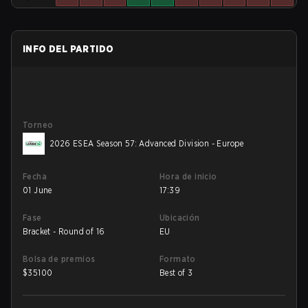
INFO DEL PARTIDO
Torneo
2026 ESEA Season 57: Advanced Division - Europe
Fecha
Hora de inicio
01 June
17:39
Fase
Ubicación
Bracket - Round of 16
EU
Bolsa de premios
Formato
$
35100
Best of 3