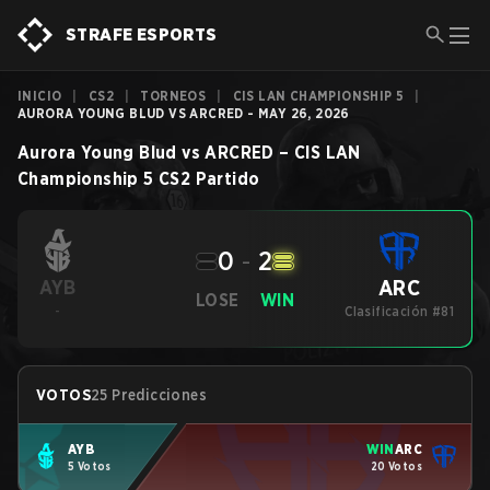
STRAFE ESPORTS
INICIO
|
CS2
|
TORNEOS
|
CIS LAN CHAMPIONSHIP 5
|
AURORA YOUNG BLUD VS ARCRED - MAY 26, 2026
Aurora Young Blud
vs
ARCRED
–
CIS LAN
Championship 5
CS2
Partido
0
-
2
ARC
AYB
LOSE
WIN
-
Clasificación #81
VOTOS
25 Predicciones
AYB
WIN
ARC
5 Votos
20 Votos