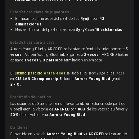
Estadísticas clave de jugadores
El máximo eliminador del partido fue
Ryujin
con
43
eliminaciones
.
Más asistencias del partido las hizo
SynyX
con
19 asistencias
.
Estadísticas cara a cara
Aurora Young Blud y ARCRED se habían enfrentado anteriormente
3
veces
. Aurora Young Blud había ganado
2 veces
, ARCRED había
ganado
1 veces
y
0 partidos
terminaron en empate.
El último partido entre ellos
se jugó el 15 sept 2024 a las 14:31
en
CIS LAN Championship 5
donde
Aurora Young Blud
ganó
2 - 0
.
Predicción del partido
Los usuarios de Strafe tenían un favorito abrumador en este partido,
y predijeron la victoria de
ARCRED
con
80%
de los votos a su favor y
20%
de los votos para
Aurora Young Blud
.
Dónde ver
El partido en vivo de
Aurora Young Blud vs ARCRED
se transmitió