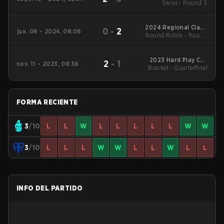
Swiss - Round 3
Season 5
2024 Regional Clash
0
-
2
jun. 06 - 2024, 08:06
Round Robin - Round
Arena CIS
Robin
2023 Hard Play Cup
2
-
1
nov. 11 - 2023, 08:36
Bracket - Quarterfinal
#8
FORMA RECIENTE
3
/10
L
L
W
L
L
L
L
L
W
W
3
/10
L
L
L
W
W
L
L
W
L
L
INFO DEL PARTIDO