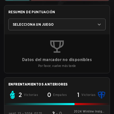
RESUMEN DE PUNTUACIÓN
SELECCIONA UN JUEGO
Datos del marcador no disponibles
Por favor, vuelve más tarde
ENFRENTAMIENTOS ANTERIORES
2
0
1
Victorias
Empates
Victorias
2024 Winline Insight
2
-
0
sept. 15 - 2024, 02:31