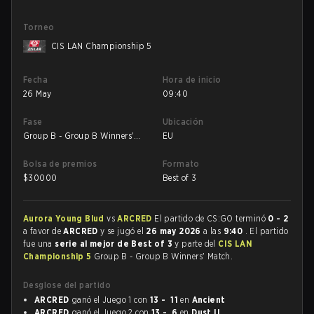
Torneo
CIS LAN Championship 5
Fecha
Hora de inicio
26 May
09:40
Fase
Ubicación
Group B - Group B Winners'
EU
Match
Bolsa de premios
Formato
$
30000
Best of 3
Aurora Young Blud
vs
ARCRED
El partido de CS:GO terminó
0 - 2
a favor de
ARCRED
y se jugó el
26 may 2026
a las
9:40
. El partido
fue una
serie al mejor de Best of 3
y parte del
CIS LAN
Championship 5
Group B - Group B Winners' Match.
Desglose del partido
ARCRED
ganó el Juego 1 con
13 - 11
en
Ancient
ARCRED
ganó el Juego 2 con
13 - 6
en
Dust II