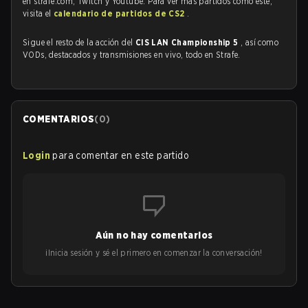
en strafe.com, Twitch y Youtube. Para ver más partidos como este,
visita el
calendario de partidos de CS2
.
Sigue el resto de la acción del
CIS LAN Championship 5
, así como
VODs, destacados y transmisiones en vivo, todo en Strafe.
COMENTARIOS
(
0
)
Login
para comentar en este partido
Aún no hay comentarios
¡Inicia sesión y sé el primero en comenzar la conversación!