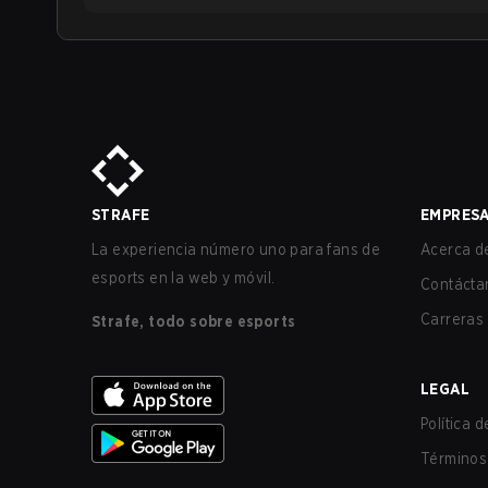
STRAFE
EMPRES
La experiencia número uno para fans de
Acerca de
esports en la web y móvil.
Contácta
Carreras
Strafe, todo sobre esports
LEGAL
Política 
Términos 