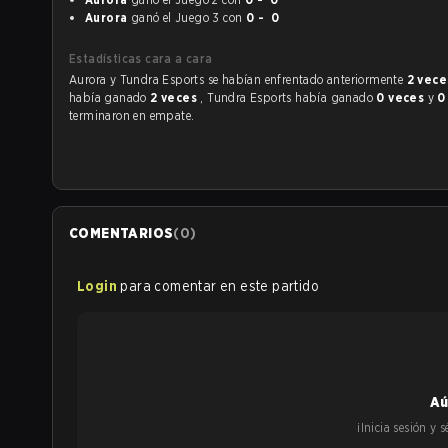
Aurora
ganó el Juego 3 con
0 - 0
Estadísticas cara a cara
Aurora y Tundra Esports se habían enfrentado anteriormente
2 vec
había ganado
2 veces
, Tundra Esports había ganado
0 veces
y
0
terminaron en empate.
COMENTARIOS
(
0
)
Login
para comentar en este partido
Aú
¡Inicia sesión y