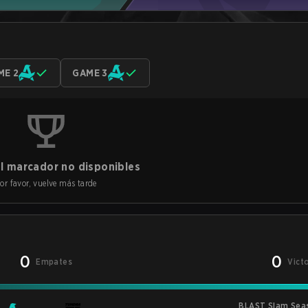
ME 2
GAME 3
l marcador no disponibles
or favor, vuelve más tarde
0
0
Empates
Vict
BLAST Slam Sea