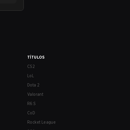
TÍTULOS
CS2
LoL
Dota 2
Valorant
R6:S
CoD
Rocket League