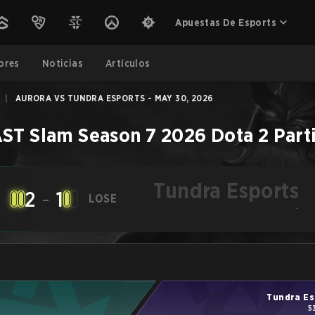
Apuestas De Esports
ores
Noticias
Artículos
|
AURORA VS TUNDRA ESPORTS - MAY 30, 2026
ST Slam Season 7 2026
Dota 2
Part
Tundra Esports
2
-
1
LOSE
-
Tundra Es
5