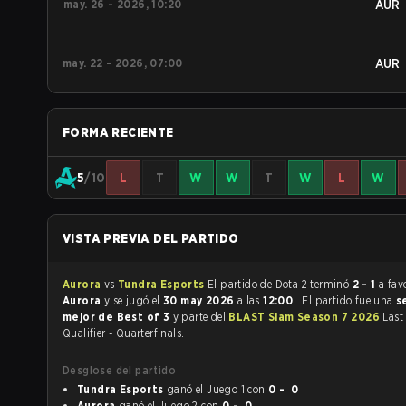
may. 26 - 2026, 10:20
AUR
may. 22 - 2026, 07:00
AUR
FORMA RECIENTE
5
/10
L
T
W
W
T
W
L
W
VISTA PREVIA DEL PARTIDO
Aurora
vs
Tundra Esports
El partido de Dota 2 terminó
2 - 1
a fav
Aurora
y se jugó el
30 may 2026
a las
12:00
. El partido fue una
s
mejor de Best of 3
y parte del
BLAST Slam Season 7 2026
Last
Qualifier - Quarterfinals.
Desglose del partido
Tundra Esports
ganó el Juego 1 con
0 - 0
Aurora
ganó el Juego 2 con
0 - 0