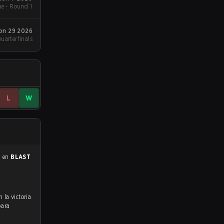
e - Round 1
on 29 2026
Quarterfinals
L
W
0 en
BLAST
para