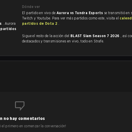
Dónde ver
El partido en vivo de
Aurora vs Tundra Esports
se transmitió en 
Twitch y Youtube. Para ver más partidos como este, visita el
calend
es
. Aurora
partidos de Dota 2
.
 partidos
Sigue el resto de la acción del
BLAST Slam Season 7 2026
, así como
destacados y transmisiones en vivo, todo en Strafe.
n no hay comentarios
 sé el primero en comenzar la conversación!