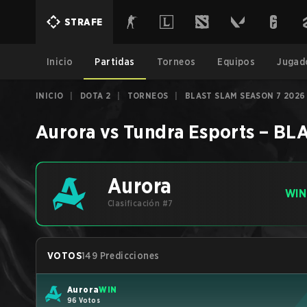
STRAFE
Inicio
Partidas
Torneos
Equipos
Jugad
INICIO
|
DOTA 2
|
TORNEOS
|
BLAST SLAM SEASON 7 2026
Aurora
vs
Tundra Esports
–
BLA
Aurora
WIN
Clasificación #7
VOTOS
149 Predicciones
Aurora
WIN
96 Votos