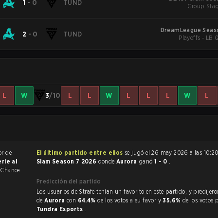
1
-
0
TUND
Group Stag
DreamLeague Seas
2
-
0
TUND
Playoffs - LB 
L
W
3
/10
L
L
W
L
L
L
W
L
or de
El último partido entre ellos
se jugó el 26 may 2026 a las 10:2
erie al
Slam Season 7 2026
donde
Aurora
ganó
1 - 0
.
 Chance
Predicción del partido
Los usuarios de Strafe tenían un favorito en este partido, y predijeron la victoria
de
Aurora
con
64.4%
de los votos a su favor y
35.6%
de los votos 
Tundra Esports
.