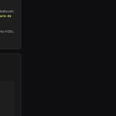
strafe.com,
ario de
 VODs,