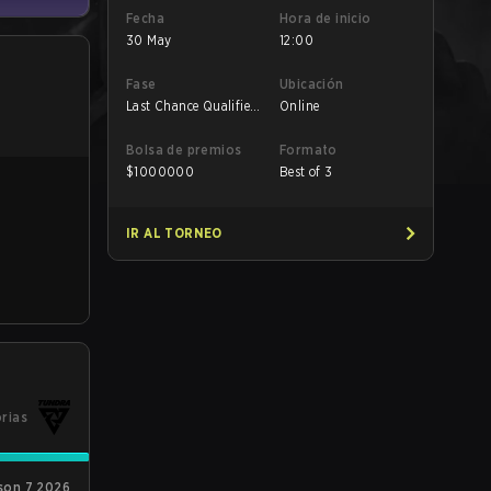
Fecha
Hora de inicio
30 May
12:00
Fase
Ubicación
Last Chance Qualifier
Online
- Quarterfinals
Bolsa de premios
Formato
$
1000000
Best of 3
IR AL TORNEO
orias
son 7 2026