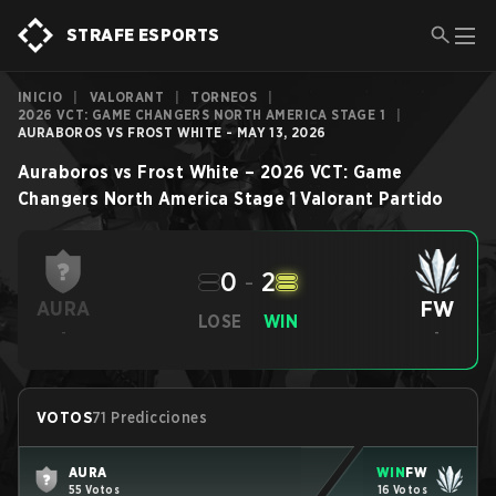
STRAFE ESPORTS
INICIO
|
VALORANT
|
TORNEOS
|
2026 VCT: GAME CHANGERS NORTH AMERICA STAGE 1
|
AURABOROS VS FROST WHITE - MAY 13, 2026
Auraboros
vs
Frost White
–
2026 VCT: Game
Changers North America Stage 1
Valorant
Partido
0
-
2
FW
AURA
LOSE
WIN
-
-
VOTOS
71 Predicciones
AURA
WIN
FW
55 Votos
16 Votos