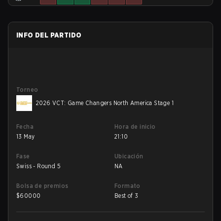
INFO DEL PARTIDO
Torneo
2026 VCT: Game Changers North America Stage 1
Fecha
Hora de inicio
13 May
21:10
Fase
Ubicación
Swiss - Round 5
NA
Bolsa de premios
Formato
$
60000
Best of 3