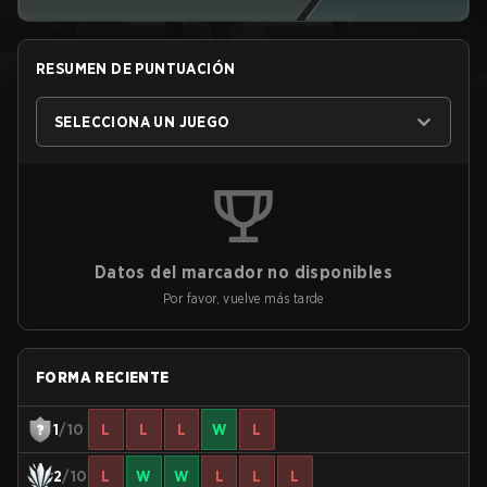
RESUMEN DE PUNTUACIÓN
SELECCIONA UN JUEGO
Datos del marcador no disponibles
Por favor, vuelve más tarde
FORMA RECIENTE
1
/10
L
L
L
W
L
2
/10
L
W
W
L
L
L