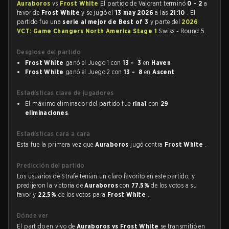
Auraboros
vs
Frost White
El partido de Valorant terminó
0 - 2
a
favor de
Frost White
y se jugó el
13 may 2026
a las
21:10
. El
partido fue una
serie al mejor de Best of 3
y parte del
2026
VCT: Game Changers North America Stage 1
Swiss - Round 5.
Desglose del partido
Frost White
ganó el Juego 1 con
13 - 3
en
Haven
Frost White
ganó el Juego 2 con
13 - 8
en
Ascent
Estadísticas clave de jugadores
El máximo eliminador del partido fue
rina1
con
29
eliminaciones
.
Estadísticas cara a cara
Esta fue la primera vez que
Auraboros
jugó contra
Frost White
.
Predicción del partido
Los usuarios de Strafe tenían un claro favorito en este partido, y
predijeron la victoria de
Auraboros
con
77.5%
de los votos a su
favor y
22.5%
de los votos para
Frost White
.
Dónde ver
El partido en vivo de
Auraboros vs Frost White
se transmitió en