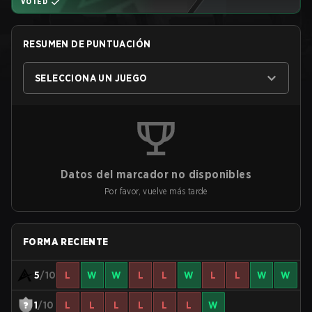
VOTED
RESUMEN DE PUNTUACIÓN
SELECCIONA UN JUEGO
Datos del marcador no disponibles
Por favor, vuelve más tarde
FORMA RECIENTE
5
/10
L
W
W
L
L
W
L
L
W
W
1
/10
L
L
L
L
L
L
W