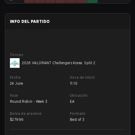
INFO DEL PARTIDO
Torneo
2026 VALORANT Challengers Korea: Split 2
Fecha
Hora de inicio
24 June
11:10
Fase
Ubicación
Round Robin - Week 3
EA
Bolsa de premios
Formato
$
27996
Best of 3