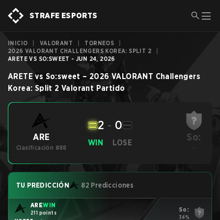
STRAFE ESPORTS
INICIO
|
VALORANT
|
TORNEOS
|
2026 VALORANT CHALLENGERS KOREA: SPLIT 2
|
ARETE VS SO:SWEET - JUN 24, 2026
ARETE
vs
So:sweet
–
2026 VALORANT Challengers
Korea: Split 2
Valorant
Partido
2
-
0
So:
ARE
WIN
LOSE
Clasificación #88
-
TU PREDICCIÓN
82 Predicciones
ARE
WIN
So:
211 points
34%