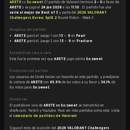
ARETE
vs
So:sweet
El partido de Valorant terminó
2 - 0
a favor de
ARETE
y se jugó el
24 jun 2026
a las
11:10
. El partido fue una
serie al mejor de Best of 3
y parte del
2026 VALORANT
Challengers Korea: Split 2
Round Robin - Week 3.
Desglose del partido
ARETE
ganó el Juego 1 con
13 - 9
en
Pearl
ARETE
ganó el Juego 2 con
13 - 9
en
Fracture
Estadísticas cara a cara
Esta fue la primera vez que
ARETE
jugó contra
So:sweet
.
Predicción del partido
Los usuarios de Strafe tenían un favorito en este partido, y predijeron
la victoria de
ARETE
con
65.9%
de los votos a su favor y
34.1%
de
los votos para
So:sweet
.
Dónde ver
El partido en vivo de
ARETE vs So:sweet
se transmitió en
strafe.com, Twitch y Youtube. Para ver más partidos como este, visita
el
calendario de partidos de Valorant
.
Sigue el resto de la acción del
2026 VALORANT Challengers