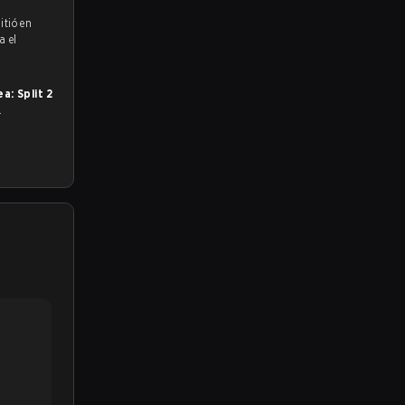
itió en
a el
: Split 2
.