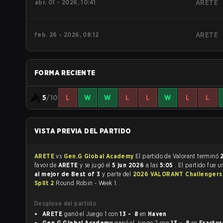
abr. 01 - 2026, 10:41
ARETE
feb. 26 - 2026, 08:12
ARETE
FORMA RECIENTE
5
/10
L
W
W
L
L
W
L
L
VISTA PREVIA DEL PARTIDO
ARETE
vs
Gen.G Global Academy
El partido de Valorant terminó
2
favor de
ARETE
y se jugó el
5 jun 2026
a las
5:05
. El partido fue 
al mejor de Best of 3
y parte del
2026 VALORANT Challengers
Split 2
Round Robin - Week 1.
Desglose del partido
ARETE
ganó el Juego 1 con
13 - 8
en
Haven
Gen.G Global Academy
ganó el Juego 2 con
13 - 8
en
Fractur