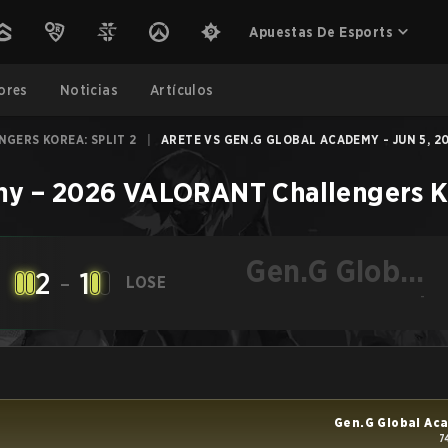
Apuestas De Esports
ores
Noticias
Artículos
GERS KOREA: SPLIT 2
|
ARETE VS GEN.G GLOBAL ACADEMY - JUN 5, 2
my
–
2026 VALORANT Challengers Ko
Gen.G Global
2
-
1
LOSE
Academy
-
Gen.G Global Ac
7