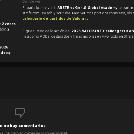
Dónde ver
El partido en vivo de
ARETE vs Gen.G Global Academy
se transm
strafe.com, Twitch y Youtube. Para ver más partidos como este, visit
calendario de partidos de Valorant
.
nte
2 veces
nado
2
Sigue el resto de la acción del
2026 VALORANT Challengers Korea
, así como VODs, destacados y transmisiones en vivo, todo en Strafe
2026
cademy
n no hay comentarios
 sé el primero en comenzar la conversación!