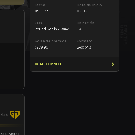
Fecha
Hora de inicio
05 June
05:05
Fase
Ubicación
Round Robin - Week 1
EA
Bolsa de premios
Formato
$
27996
Best of 3
IR AL TORNEO
orias
ea: Split 1