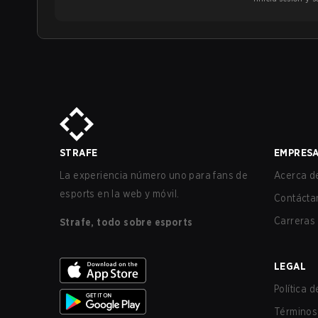
STRAFE
EMPRES
La experiencia número uno para fans de
Acerca de
esports en la web y móvil.
Contácta
Carreras
Strafe, todo sobre esports
LEGAL
Política 
Términos 