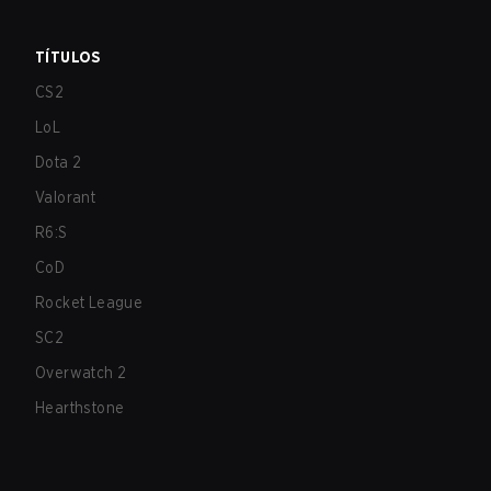
TÍTULOS
CS2
LoL
Dota 2
Valorant
R6:S
CoD
Rocket League
SC2
Overwatch 2
Hearthstone