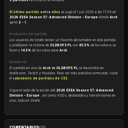
El último partido entre ellos
se jugó el 1 jun 2026 a las 17:39 en
2026 ESEA Season 57: Advanced Division - Europe
donde
Arch
ganó
2 - 1
.
Predicción del partido
Los usuarios de Strafe tenían un favorito abrumador en este partido,
y predijeron la victoria de
OLDBOYS PL
con
85.5%
de los votos a su
favor y
14.5%
de los votos para
Arch
.
Dónde ver
El partido en vivo de
Arch vs OLDBOYS PL
se transmitió en
strafe.com, Twitch y Youtube. Para ver más partidos como este, visita
el
calendario de partidos de CS2
.
Sigue el resto de la acción del
2026 ESEA Season 57: Advanced
Division - Europe
, así como VODs, destacados y transmisiones en
vivo, todo en Strafe.
COMENTARIOS
(
0
)