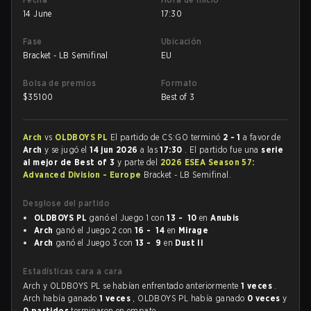
14 June
17:30
Fase
Ubicación
Bracket - LB Semifinal
EU
Bolsa de premios
Formato
$
35100
Best of 3
Arch
vs
OLDBOYS PL
El partido de CS:GO terminó
2 - 1
a favor de
Arch
y se jugó el
14 jun 2026
a las
17:30
. El partido fue una
serie
al mejor de Best of 3
y parte del
2026 ESEA Season 57:
Advanced Division - Europe
Bracket - LB Semifinal.
Desglose del partido
OLDBOYS PL
ganó el Juego 1 con
13 - 10
en
Anubis
Arch
ganó el Juego 2 con
16 - 14
en
Mirage
Arch
ganó el Juego 3 con
13 - 9
en
Dust II
Estadísticas cara a cara
Arch y OLDBOYS PL se habían enfrentado anteriormente
1 veces
.
Arch había ganado
1 veces
, OLDBOYS PL había ganado
0 veces
y
0 partidos
terminaron en empate.