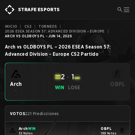
STRAFE ESPORTS
INICIO
|
CS2
|
TORNEOS
|
2026 ESEA SEASON 57: ADVANCED DIVISION - EUROPE
|
ARCH VS OLDBOYS PL - JUN 14, 2026
Arch
vs
OLDBOYS PL
–
2026 ESEA Season 57:
Advanced Division - Europe
CS2
Partido
2
-
1
OBPL
Arch
WIN
LOSE
-
-
VOTOS
221 Predicciones
Arch
WIN
OBPL
32 Votos
189 Votos